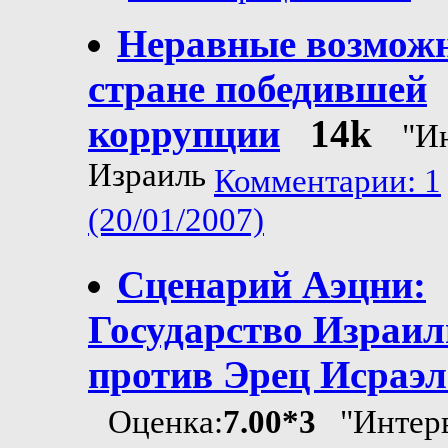
Неравные возможн
стране победившей
коррупции
14k
"И
Израиль
Комментарии: 1
(20/01/2007)
Сценарий Аэцни:
Государство Израил
против Эрец Исраэл
Оценка:
7.00*3
"Интер