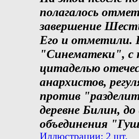
полагалось отме
завершение Шест
Его и отметили. В
"Синематеки", с
цитаделью отече
анархистов, регу
против "разделит
деревне Билин, до
объединения "Гу
Иллюстрации: 2 шт.