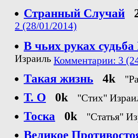
Странный Случай
2 (28/01/2014)
В чьих руках судьба
Израиль
Комментарии: 3 (24
Такая жизнь
4k
"Р
Т. О
0k
"Стих" Изра
Тоска
0k
"Статья" И
Великое Противосто