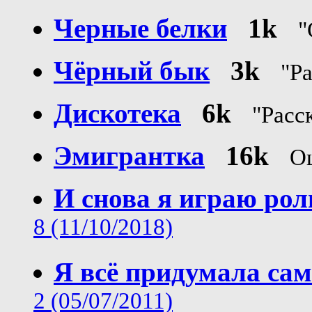
Черные белки
1k
"
Чёрный бык
3k
"Р
Дискотека
6k
"Расс
Эмигрантка
16k
О
И снова я играю рол
8 (11/10/2018)
Я всё придумала са
2 (05/07/2011)