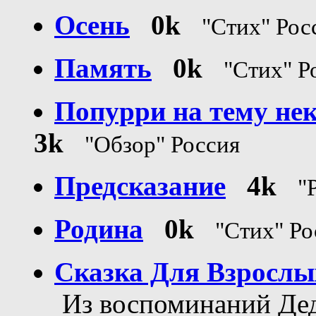
Осень
0k
"Стих" Ро
Память
0k
"Стих" Р
Попурри на тему не
3k
"Обзор" Россия
Предсказание
4k
"
Родина
0k
"Стих" Ро
Сказка Для Взрослы
Из воспоминаний Де