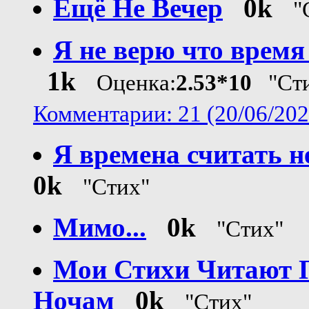
Ещё Не Вечер
0k
"
Я не верю что время
1k
Оценка:
2.53*10
"Сти
Комментарии: 21 (20/06/202
Я времена считать н
0k
"Стих"
Мимо...
0k
"Стих"
Мои Стихи Читают 
Ночам
0k
"Стих"