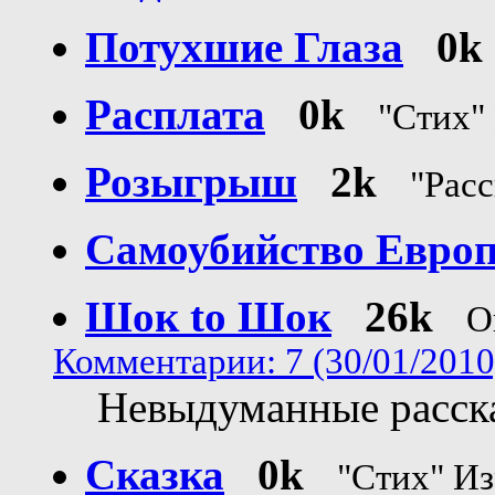
Потухшие Глаза
0k
Расплата
0k
"Стих"
Розыгрыш
2k
"Расс
Самоубийство Евро
Шок to Шок
26k
О
Комментарии: 7 (30/01/2010
Невыдуманные расска
Сказка
0k
"Стих" И