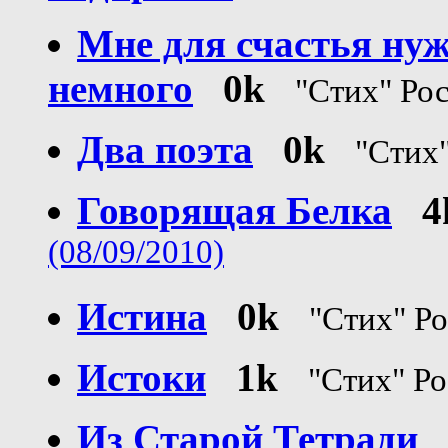
Мне для счастья нуж
немного
0k
"Стих" Ро
Два поэта
0k
"Стих
Говорящая Белка
4
(08/09/2010)
Истина
0k
"Стих" Р
Истоки
1k
"Стих" Р
Из Старой Тетради