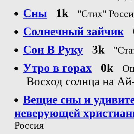
Сны
1k
"Стих" Росс
Солнечный зайчик
Сон В Руку
3k
"Ста
Утро в горах
0k
Оц
Восход солнца на Ай
Вещие сны и удивит
неверующей христиан
Россия