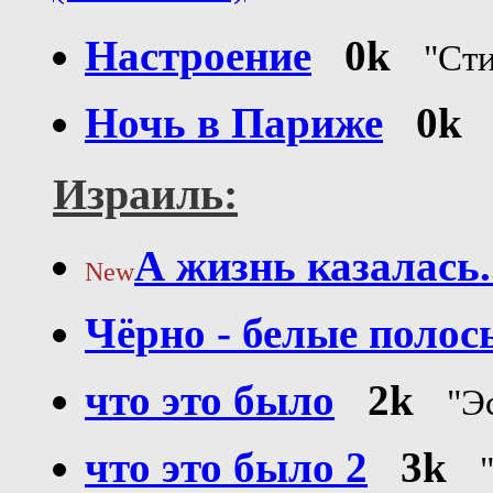
Настроение
0k
"Ст
Ночь в Париже
0k
Израиль:
А жизнь казалась..
New
Чёрно - белые полос
что это было
2k
"Э
что это было 2
3k