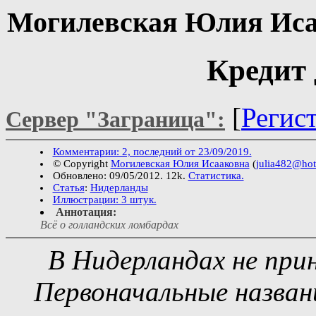
Могилевская Юлия Иса
Кредит 
[
Регис
Сервер "Заграница":
Комментарии: 2, последний от 23/09/2019.
© Copyright
Могилевская Юлия Исааковна
(
julia482@ho
Обновлено: 09/05/2012. 12k.
Статистика.
Статья
:
Нидерланды
Иллюстрации: 3 штук.
Аннотация:
Всё о голландских ломбардах
В Нидерландах не при
Первоначальные назван