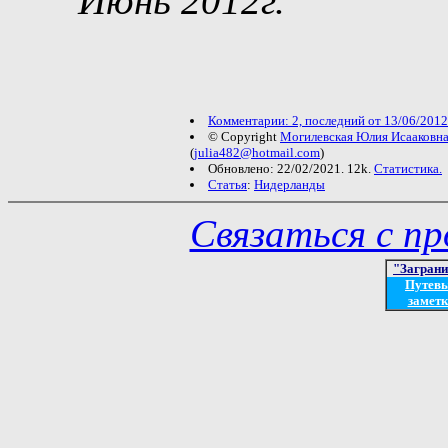
Июнь 2012г.
Комментарии: 2, последний от 13/06/2012
© Copyright
Могилевская Юлия Исааковн
(
julia482@hotmail.com
)
Обновлено: 22/02/2021. 12k.
Статистика.
Статья
:
Нидерланды
Связаться с п
"Загран
Путев
заметк