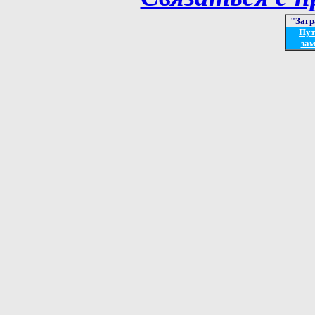
"Загр
Пут
зам