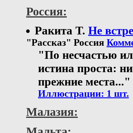
Россия:
Ракита T.
Не встр
"Рассказ" Россия
Комме
"По несчастью ил
истина проста: н
прежние места..."
Иллюстрации: 1 шт.
Малазия:
Мальта: