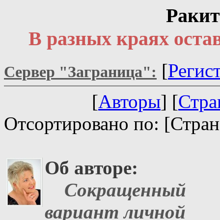
Ракит
В разных краях остав
[
Регис
Сервер "Заграница":
[
Авторы
] [
Стра
Отсортировано по: [Стран
Об авторе:
Cокращенный
вариант личной