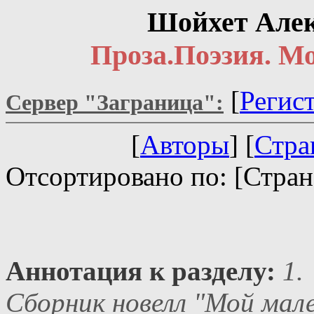
Шойхет Алек
Проза.Поэзия. М
[
Регис
Сервер "Заграница":
[
Авторы
] [
Стра
Отсортировано по: [Стран
Аннотация к разделу:
1.
Сборник новелл "Мой мале