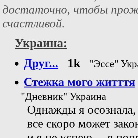
достаточно, чтобы прожи
счастливой.
Украина:
Друг...
1k
"Эссе" Ук
Стежка мого житття
"Дневник" Украина
Однажды я осознала,
все скоро может зако
и я не успею ....я по