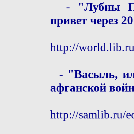
-
"Лубны П
привет через 20 
http://world.lib.
-
"Васыль, и
афганской вой
http://samlib.ru/