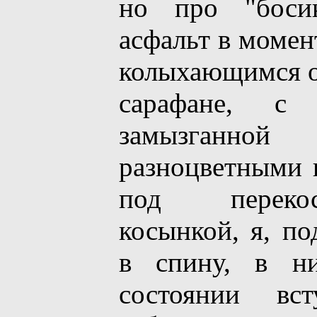
но про "боси
асфальт в момен
колыхающимся от
сарафане, с
замызганн
разноцветными 
под переко
косынкой, я, п
в спину, в н
состоянии вс