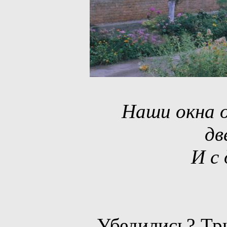
Наши окна от
дв
И с 
Убедились? Три 