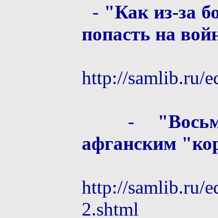
-
"Как из-зa 
попасть на вой
http://samlib.ru/
-
"Вось
афганским "ко
http://samlib.ru/e
2.shtml