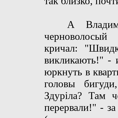
так близко, почт
А Владимир,
черноволосый 
кричал: "Швид
викликають!" -
юркнуть в кварт
головы бигуди
Здуріла? Там ч
перервали!" - з