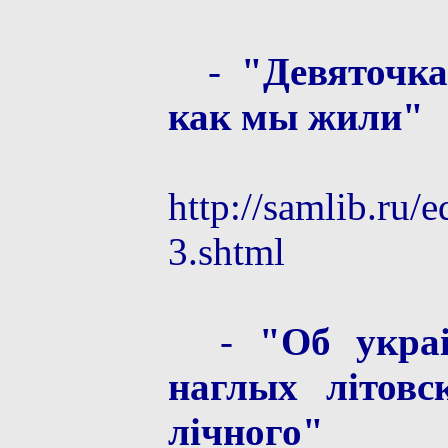
-
"Девяточка
как мы жили"
http://samlib.ru/e
3.shtml
-
"Oб украi
наглых лiтовс
лiчного"