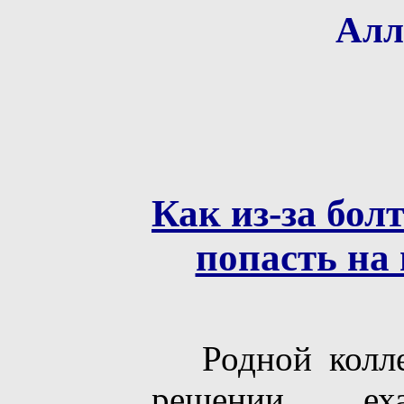
Алла
Как из-за бо
попасть на
Родной коллек
решении ех