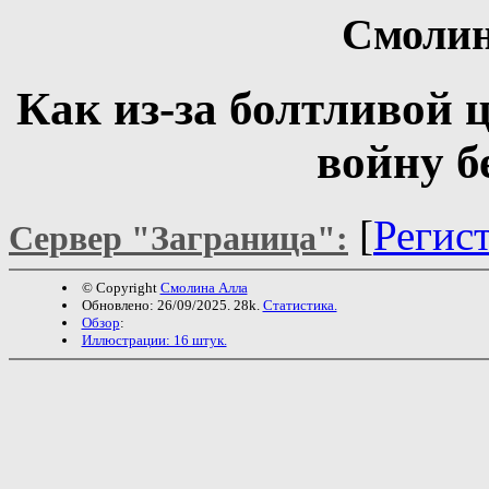
Смолин
Кaк из-зa болтливой 
войну б
[
Регис
Сервер "Заграница":
© Copyright
Смолина Алла
Обновлено: 26/09/2025. 28k.
Статистика.
Обзор
:
Иллюстрации: 16 штук.