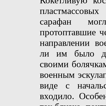
Кокетливую ко
пластмассовы
сарафан мог
протоптавшие ч
направлении во
ли им было до
своими болячкам
военным эскулап
виде с начал
входило. Особе