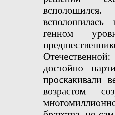
всполошился
всполошилась 
генном уров
предшествен
Отечественной:
достойно парт
проскакивали в
возрастом со
многомиллионн
братствa, но са