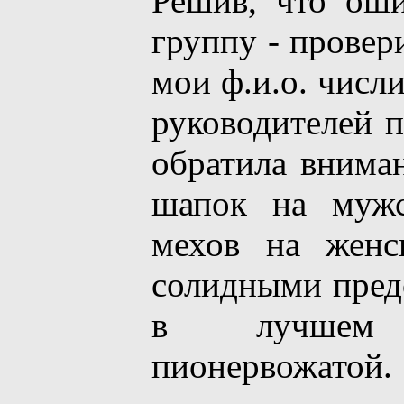
Решив, что ош
группу - провери
мои ф.и.о. числи
руководителей п
обратила внима
шапок на мужс
мехов на женс
солидными предс
в лучшем 
пионервожатой.