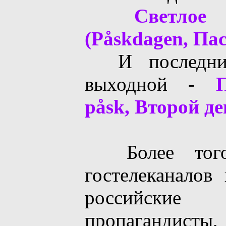
Светлое 
(Påskdagen, Па
И последний
выходной -
påsk, Второй де
Более того
гостелеканалов
российски
пропагандисты