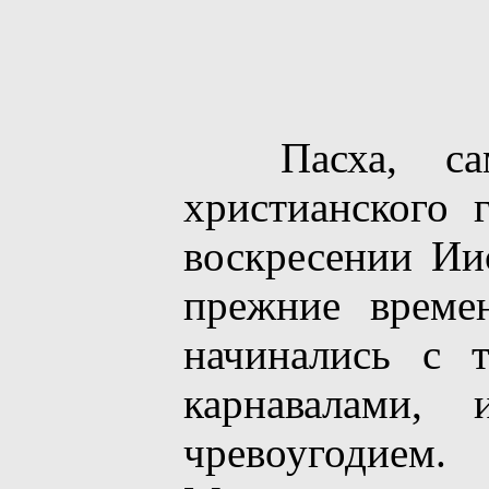
Пасха, самы
христианского 
воскресении Ии
прежние време
начинались с 
карнавалами,
чревоугодие