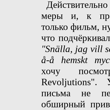
Действительно 
меры и, к при
только фильм, н
что подчёркива
"Snälla, jag vill 
å-å hemskt myck
хочу посмот
Revoljutions".
письма не пе
обширный прив