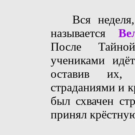
Вся неделя, 
называется
Ве
После Тайно
учениками идё
оставив их,
страданиями и к
был схвачен ст
принял крёстную