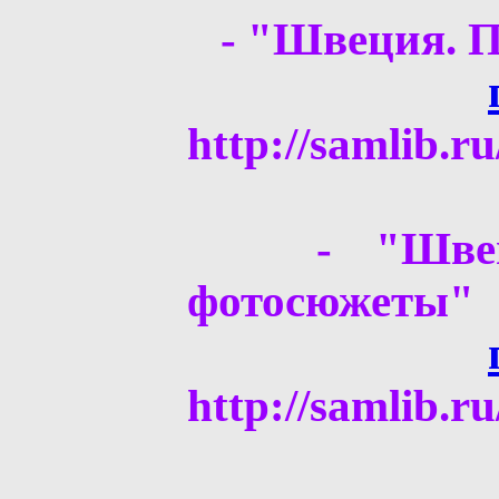
-
"Швеция. П
http://samlib.r
-
"Шве
фотосюжеты"
http://samlib.r