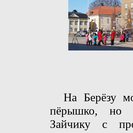
На Берёзу мож
пёрышко, но 
Зайчику с пр