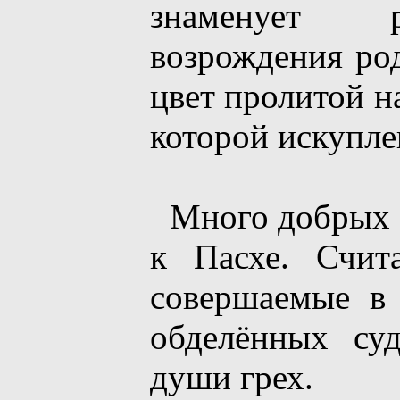
знаменует р
возрождения род
цвет пролитой н
которой искупле
Много добрых 
к Пасхе. Счит
совершаемые в 
обделённых су
души грех.