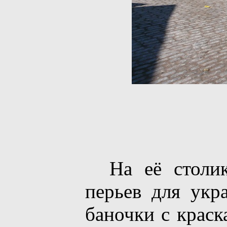
На её столике
перьев для укр
баночки с краск