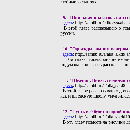
любимого сыночка.
9.
"Школьная практика, или со
здесь
: http://samlib.ru/editors/a/all
В этой главе рассказываю о том,
русски.
10.
"Однажды зимним вечером, 
здесь
: http://samlib.ru/a/alla_s/kd9.s
Эта глава изначально не входил
подумала: коль здесь рассказываю в
11.
"Швеция. Bиват, гимназист
здесь
: http://samlib.ru/a/alla_s/kd8.s
В этой главе рассказываю о дочки
как и шведскую школу, умудрилась
12.
"Пусть всё будет в одной шк
здесь
: http://samlib.ru/a/alla_s/kdd1
В эту главу поместила рисунки д