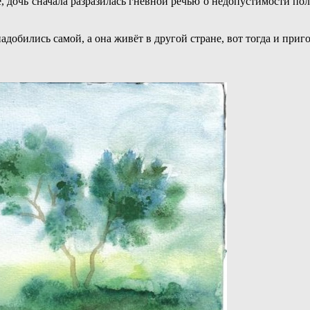
 дочь сначала разразилась гневной речью о недопустимости пол
добились самой, а она живёт в другой стране, вот тогда и приг