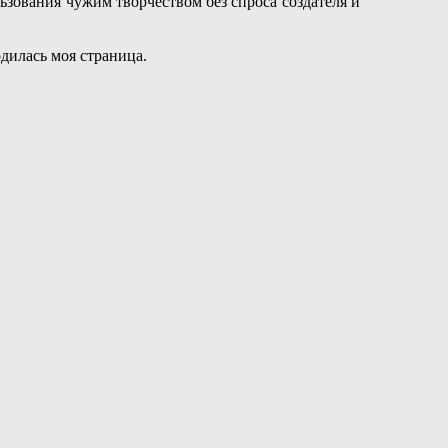
ьзования чужим творчеством без спроса создателя и
одилась моя страница.