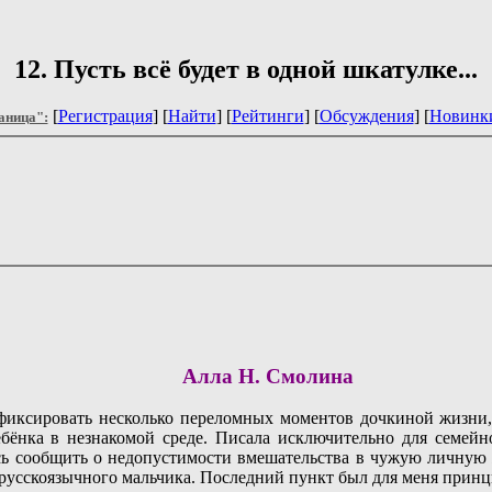
12. Пусть всё будет в одной шкатулке...
[
Регистрация
] [
Найти
] [
Рейтинги
] [
Обсуждения
] [
Новинк
аница":
Алла Н. Смолина
фиксировать несколько переломных моментов дочкиной жизни,
бёнка в незнакомой среде. Писала исключительно для семейног
сь сообщить о недопустимости вмешательства в чужую личную ж
 русскоязычного мальчика. Последний пункт был для меня прин