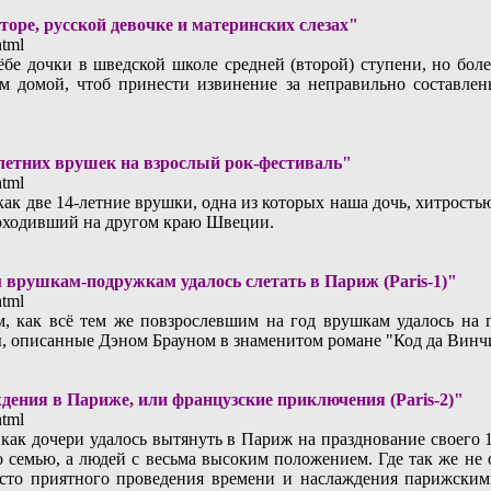
ре, русской девочке и материнских слезах"
html
бе дочки в шведской школе средней (второй) ступени, но боле
м домой, чтоб принести извинение за неправильно составленн
летних врушек на взрослый рок-фестиваль"
html
как две 14-летние врушки, одна из которых наша дочь, хитростью
роходивший на другом краю Швеции.
врушкам-подружкам удалось слетать в Париж (Paris-1)"
html
, как всё тем же повзрослевшим на год врушкам удалось на п
ы, описанные Дэном Брауном в знаменитом романе "Код да Винчи"
ения в Париже, или французские приключения (Paris-2)"
html
 как дочери удалось вытянуть в Париж на празднование своего 
о семью, а людей с весьма высоким положением. Где так же не
есто приятного проведения времени и наслаждения парижским