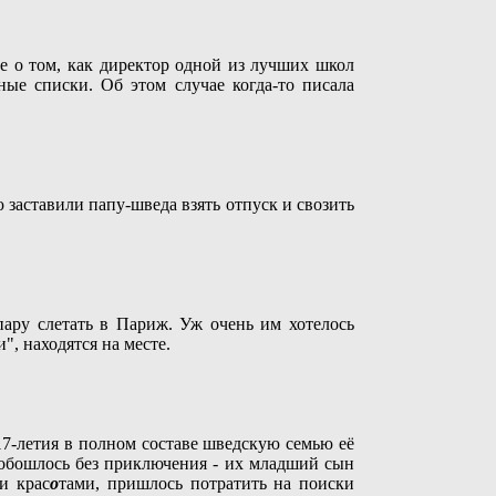
е о том, как директор одной из лучших школ
ые списки. Об этом случае когда-то писала
 заставили папу-шведа взять отпуск и свозить
ару слетать в Париж. Уж очень им хотелось
, находятся на месте.
17-летия в полном составе шведскую семью её
 обошлось без приключения - их младший сын
и крас
о
тами, пришлось потратить на поиски