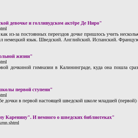
ской девочке и голливудском актёре Де Ниро"
html
как из-за постоянных переездов дочке пришлось учить нескольк
ыл немецкий язык. Шведский. Английский. Испанский. Француз
ольной жизни"
html
вой дочкиной гимназии в Калининграде, куда она пошла сразу
школы первой ступени"
html
бе дочки в первой настоящей шведской школе младшей (первой) 
ну Каренину". И немного о шведских библиотеках"
/1kmn.shtml