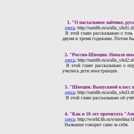
1.
"O пасхальном зайчике, рус
здесь
: http://samlib.ru/a/alla_s/kd1.s
В этой главе рассказываю о том, 
двумя и тремя годиками. Потом б
2.
"Россия-Швеция. Начало шк
здесь
: http://samlib.ru/a/alla_s/kd2.s
В этой главе рассказываю о пер
учились дети иностранцев.
3.
"Швеция. Выпускной класс 
здесь
: http://samlib.ru/a/alla_s/kd3.s
В этой главе рассказываю oб учё
4.
"Как в 10 лет прочитать "Ан
здесь
: http://world.lib.ru/s/smolina
Название говорит само за себя.