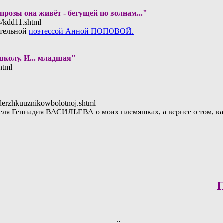
прозы она живёт - бегущей по волнам..."
_s/kdd11.shtml
ательной
поэтессой Анной ПОПОВОЙ.
колу. И... младшая"
shtml
odderzhkuuznikowbolotnoj.shtml
еля Геннадия ВАСИЛЬЕВА о моих племяшках, а вернее о том, ка
Пусть 