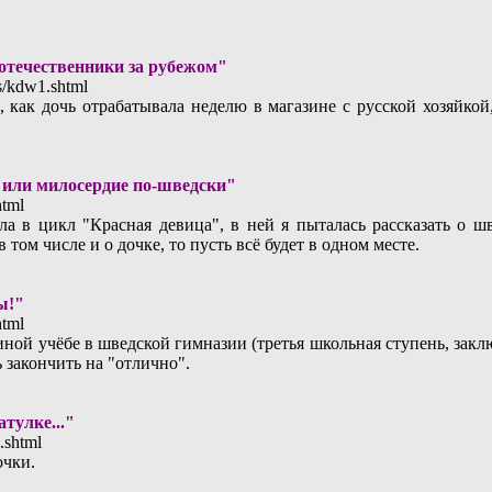
отечественники за рубежом"
a_s/kdw1.shtml
 как дочь отрабатывала неделю в магазине с русской хозяйкой,
или милосердие по-шведски"
html
а в цикл "Красная девица", в ней я пыталась рассказать о ш
 том числе и о дочке, то пусть всё будет в одном месте.
ы!"
html
ной учёбе в шведской гимназии (третья школьная ступень, закл
 закончить на "отлично".
атулке..."
0.shtml
очки.