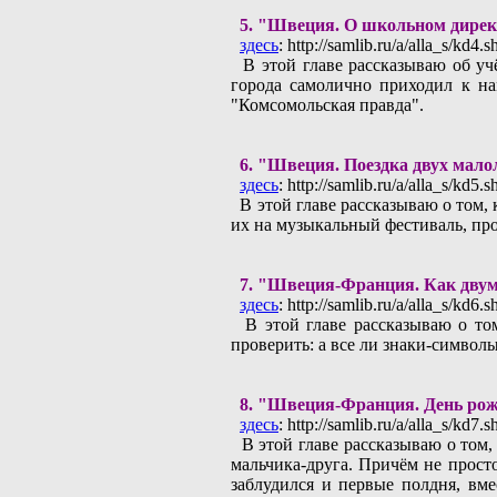
5.
"Швеция. O школьном директо
здесь
: http://samlib.ru/a/alla_s/kd4.s
В этой главе рассказываю об учё
города самолично приходил к на
"Комсомольская правда".
6.
"Швеция. Поездка двух мало
здесь
: http://samlib.ru/a/alla_s/kd5.s
В этой главе рассказываю о том, 
их на музыкальный фестиваль, п
7.
"Швeция-Франция. Как двум 
здесь
: http://samlib.ru/a/alla_s/kd6.s
В этой главе рассказываю о том
проверить: а все ли знаки-символ
8.
"Швеция-Франция. День рожд
здесь
: http://samlib.ru/a/alla_s/kd7.s
В этой главе рассказываю о том,
мальчика-друга. Причём не прост
заблудился и первые полдня, вм