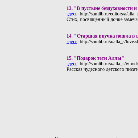
13.
"В пустыне бездуховности и 
здесь
: http://samlib.ru/editors/a/alla
Стих, посвящённый дочке замеч
14.
"Старшая внучка пошла в ш
здесь
: http://samlib.ru/a/alla_s/love.
15.
"Пoдарок тeти Аллы"
здесь
: http://samlib.ru/a/alla_s/wp
Рассказ чудесного детского писат