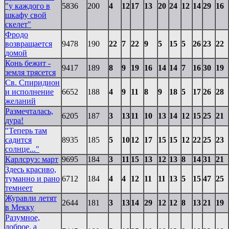
"у каждого в
5836
200
4
12
17
13
20
24
12
14
29
16
шкафу свой
скелет"
Фродо
возвращается
9478
190
22
7
22
9
5
15
5
26
23
22
домой
Конь бежит -
9417
189
8
9
19
16
14
14
7
16
30
19
земля трясется
Св. Спиридион
и исполнение
6652
188
4
9
11
8
9
18
5
17
26
28
желаний
Размечталась,
6205
187
3
13
11
10
13
14
12
15
25
21
дура!
"Теперь там
садится
8935
185
5
10
12
17
15
15
12
22
25
23
солнце..."
Карлсруэ: март
9695
184
3
11
15
13
12
13
8
14
31
21
Здесь красиво,
туманно и рано
6712
184
4
4
12
11
11
13
5
15
47
25
темнеет
Журавли летят
2644
181
3
13
14
29
12
12
8
13
21
19
в Мекку
Разумное,
доброе, а