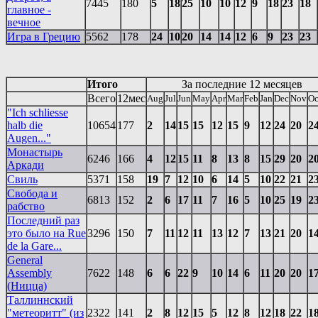
7445
180
5
18
25
10
10
12
9
18
23
18
главное -
вечное
Игра в Грецию
5562
178
24
10
20
14
14
12
6
9
23
23
Итого
За последние 12 месяцев
Всего
12мес
Aug
Jul
Jun
May
Apr
Mar
Feb
Jan
Dec
Nov
Oc
"Ich schliesse
halb die
10654
177
2
14
15
15
12
15
9
12
24
20
2
Augen..."
Монастырь
6246
166
4
12
15
11
8
13
8
15
29
20
2
Аркади
Свиль
5371
158
19
7
12
10
6
14
5
10
22
21
2
Свобода и
6813
152
2
6
17
11
7
16
5
10
25
19
2
рабство
Последний раз
это было на Rue
3296
150
7
11
12
11
13
12
7
13
21
20
1
de la Gare...
General
Assembly
7622
148
6
6
22
9
10
14
6
11
20
20
1
(Ницца)
Таллиннский
"метеоритт" (из
2322
141
2
8
12
15
5
12
8
12
18
22
1