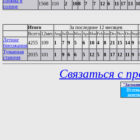
Пижма и
1568
110
2
10
8
7
7
12
6
11
17
13
1
солнце
Итого
За последние 12 месяцев
Всего
12мес
Aug
Jul
Jun
May
Apr
Mar
Feb
Jan
Dec
Nov
Oct
Sep
Летние
4255
109
1
7
9
5
6
10
4
8
21
15
14
9
брюзжания
Туманная
2035
101
1
9
6
6
5
12
5
8
17
12
11
9
станция
Связаться с п
"Загран
Путев
заметк