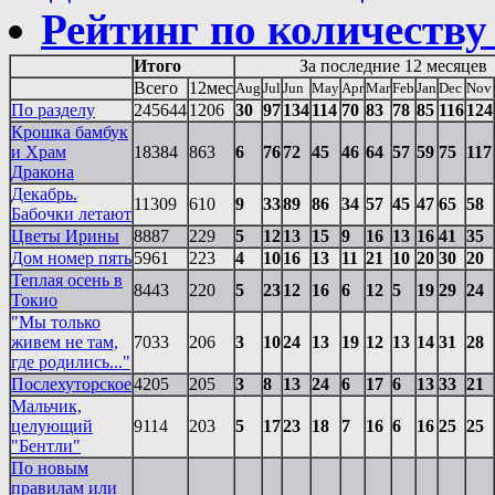
Рейтинг по количеству
Итого
За последние 12 месяцев
Всего
12мес
Aug
Jul
Jun
May
Apr
Mar
Feb
Jan
Dec
Nov
По разделу
245644
1206
30
97
134
114
70
83
78
85
116
124
Крошка бамбук
и Храм
18384
863
6
76
72
45
46
64
57
59
75
117
Дракона
Декабрь.
11309
610
9
33
89
86
34
57
45
47
65
58
Бабочки летают
Цветы Ирины
8887
229
5
12
13
15
9
16
13
16
41
35
Дом номер пять
5961
223
4
10
16
13
11
21
10
20
30
20
Теплая осень в
8443
220
5
23
12
16
6
12
5
19
29
24
Токио
"Мы только
живем не там,
7033
206
3
10
24
13
19
12
13
14
31
28
где родились..."
Послехуторское
4205
205
3
8
13
24
6
17
6
13
33
21
Мальчик,
целующий
9114
203
5
17
23
18
7
16
6
16
25
25
"Бентли"
По новым
правилам или