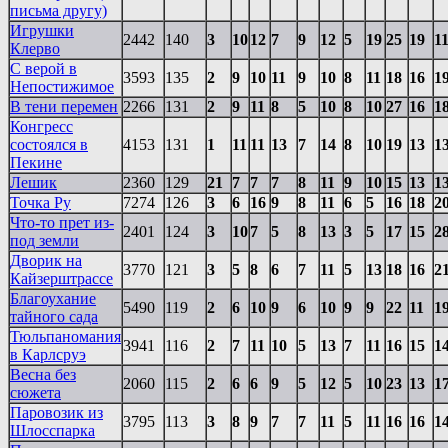
письма другу)
Игрушки
2442
140
3
10
12
7
9
12
5
19
25
19
1
Клерво
С верой в
3593
135
2
9
10
11
9
10
8
11
18
16
1
Непостижимое
В тени перемен
2266
131
2
9
11
8
5
10
8
10
27
16
1
Конгресс
состоялся в
4153
131
1
11
11
13
7
14
8
10
19
13
1
Пекине
Лешик
2360
129
21
7
7
7
8
11
9
10
15
13
1
Точка Ру
7274
126
3
6
16
9
8
11
6
5
16
18
2
Что-то прет из-
2401
124
3
10
7
5
8
13
3
5
17
15
2
под земли
Дворик на
3770
121
3
5
8
6
7
11
5
13
18
16
2
Кайзерштрассе
Благоухание
5490
119
2
6
10
9
6
10
9
9
22
11
1
тайного сада
Тюльпаномания
3941
116
2
7
11
10
5
13
7
11
16
15
1
в Карлсруэ
Весна без
2060
115
2
6
6
9
5
12
5
10
23
13
1
сюжета
Паровозик из
3795
113
3
8
9
7
7
11
5
11
16
16
1
Шлосспарка