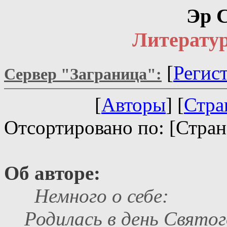
Эр 
Литерату
[
Регис
Сервер "Заграница":
[
Авторы
] [
Стра
Отсортировано по: [Стран
Об авторе:
Немного о себе:
Родилась в день Святог