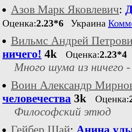
Азов Марк Яковлевич
:
Д
Оценка:
2.23*6
Украина
Комм
Вильмс Андрей Петров
ничего!
4k
Оценка:
2.23*4
Много шума из ничего -
Воин Александр Мирно
человечества
3k
Оценка:
Философский этюд
Гейбер Шай
:
Анина ул