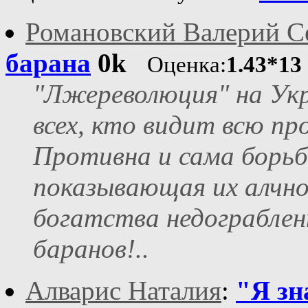
Романовский Валерий С
барана
0k
Оценка:
1.43*13
"Лжереволюция" на Ук
всех, кто видит всю п
Противна и сама борьба
показывающая их алчно
богатства недограблен
баранов!..
Алварис Наталия
:
"Я зн