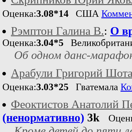
Оценка:
3.08*14
США
Комме
Рэмптон Галина В.
:
О в
Оценка:
3.04*5
Великобритан
Об одном данс-марафо
Арабули Григорий Шота
Оценка:
3.03*25
Гватемала
Ко
Феоктистов Анатолий П
(ненормативно)
3k
Оцен
Кроме детей до пяти л