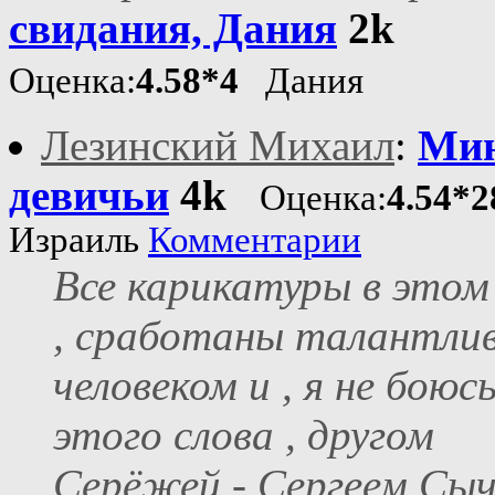
свидания, Дания
2k
Оценка:
4.58*4
Дания
Лезинский Михаил
:
Мин
девичьи
4k
Оценка:
4.54*2
Израиль
Комментарии
Все карикатуры в этом
, сработаны талантли
человеком и , я не боюс
этого слова , другом
Серёжей - Сергеем Сыч