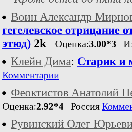
Воин Александр Мирно
гегелевское отрицание 
этюд)
2k
Оценка:
3.00*3
Из
Клейн Дима
:
Старик и 
Комментарии
Феоктистов Анатолий П
Оценка:
2.92*4
Россия
Комме
Рувинский Олег Юрьев