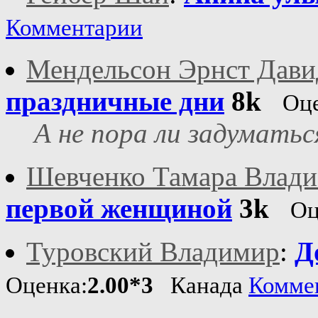
Комментарии
Мендельсон Эрнст Дави
праздничные дни
8k
Оце
А не пора ли задуматьс
Шевченко Тамара Влад
первой женщиной
3k
Оц
Туровский Владимир
:
Д
Оценка:
2.00*3
Канада
Комме