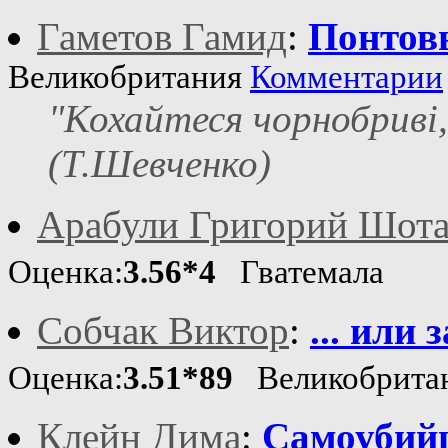
Гаметов Гамид
:
Понтов
Великобритания
Комментарии
"Кохайтеся чорнобривi, 
(Т.Шевченко)
Арабули Григорий Шота
Оценка:
3.56*4
Гватемала
Собчак Виктор
:
... или
Оценка:
3.51*89
Великобрита
Клейн Дима
:
Самоубийц