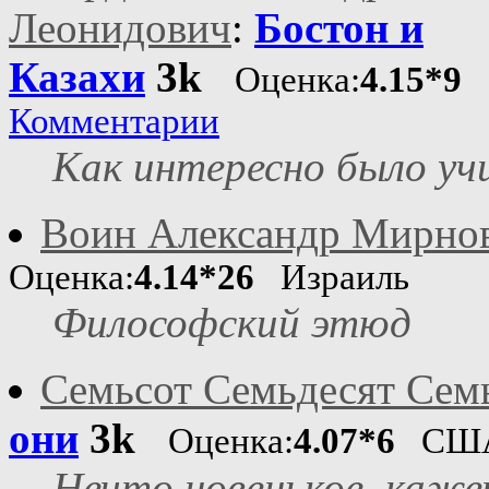
Леонидович
:
Бостон и
Казахи
3k
Оценка:
4.15*9
Комментарии
Как интересно было учи
Воин Александр Мирно
Оценка:
4.14*26
Израиль
Философский этюд
Семьсот Семьдесят Сем
они
3k
Оценка:
4.07*6
СШ
Нечто новенькое, кажет