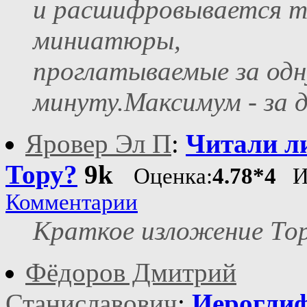
и расшифровывается т
миниатюры,
проглатываемые за одн
минуту.Максимум - за д
Яровер Эл П
:
Читали л
Тору?
9k
Оценка:
4.78*4
Из
Комментарии
Краткое изложение То
Фёдоров Дмитрий
Станиславович
:
Иерогли