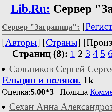
Lib.Ru:
Сервер "З
[
Регис
Сервер "Заграница":
[
Авторы
] [
Страны
] [Прои
Страниц (8):
1
2
3
4
5
Сальников Сергей Серге
Ельцин и поляки.
1k
Оценка:
5.00*3
Польша
Комме
Сехан Анна Александро