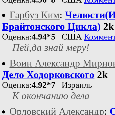
Гарбуз Ким
:
Челюсти(И
Брайтонского Цикла)
2k
Оценка:
4.94*5
США
Коммен
Пей,да знай меру!
Воин Александр Мирно
Дело Ходорковского
2k
Оценка:
4.92*7
Израиль
К окончанию дела
Орловский Александр
: