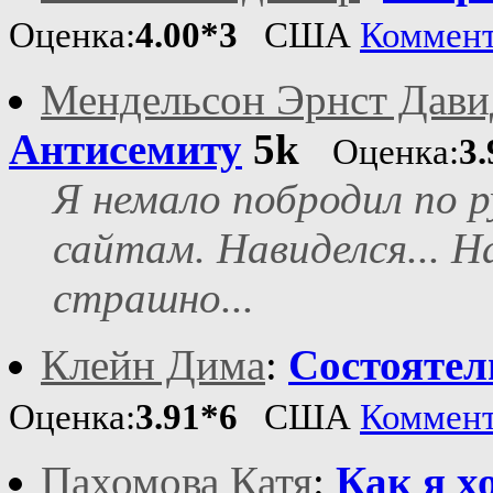
Оценка:
4.00*3
США
Коммен
Мендельсон Эрнст Дави
Антисемиту
5k
Оценка:
3.
Я немало побродил по 
сайтам. Навиделся... Н
страшно...
Клейн Дима
:
Состояте
Оценка:
3.91*6
США
Коммен
Пахомова Катя
:
Как я х