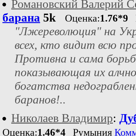
Романовский Валерий С
барана
5k
Оценка:
1.76*9
Г
"Лжереволюция" на Ук
всех, кто видит всю п
Противна и сама борьба
показывающая их алчно
богатства недограблен
баранов!..
Николаев Владимир
:
Ду
Оценка:
1.46*4
Румыния
Комм