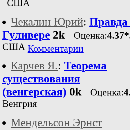
США
Чекалин Юрий
:
Правда
Гуливере
2k
Оценка:
4.37*
США
Комментарии
Карчев Я.
:
Теорема
существования
(венгерская)
0k
Оценка:
4
Венгрия
Мендельсон Эрнст