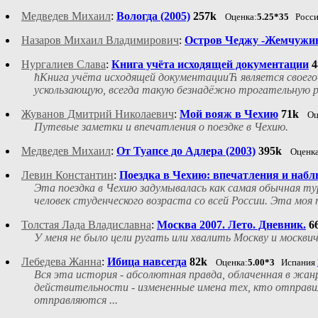
Медведев Михаил
:
Вологда (2005)
257k
Оценка:
5.25*35
Росс
Назаров Михаил Владимирович
:
Остров Чеджу -Жемчужи
Нургалиев Слава
:
Книга учёта исходящей документации
4
ћКнига учёта исходящей документацииЋ является своего 
ускользающую, всегда такую безнадёжно трогательную ре
Жуванов Дмитрий Николаевич
:
Мой вояж в Чехию
71k
Оц
Путевые заметки и впечатления о поездке в Чехию.
Медведев Михаил
:
От Туапсе до Адлера (2003)
395k
Оценка
Левин Константин
:
Поездка в Чехию: впечатления и набл
Эта поездка в Чехию задумывалась как самая обычная ту
человек студенческого возраста со всей России. Эта моя 
Толстая Лада Владиславна
:
Москва 2007. Лето. Дневник.
6
У меня не было цели ругать или хвалить Москву и москв
Лебедева Жанна
:
Ибица навсегда
82k
Оценка:
5.00*3
Испания
Вся эта история - абсолютная правда, облаченная в жа
действительности - измененные имена тех, кто отправил
отправляются ...