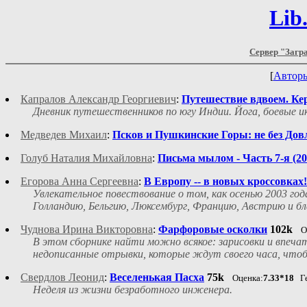
Lib
Сервер "Загр
[
Автор
Капралов Александр Георгиевич
:
Путешествие вдвоем. Кер
Дневник путешественников по югу Индии. Йога, боевые ик
Медведев Михаил
:
Псков и Пушкинские Горы: не без Довл
Голуб Наталия Михайловна
:
Письма мылом - Часть 7-я (200
Егорова Анна Сергеевна
:
В Европу -- в новых кроссовках!
Увлекательное повествование о том, как осенью 2003 го
Голландию, Бельгию, Люксембург, Францию, Австрию и бл
Чуднова Ирина Викторовна
:
Фарфоровые осколки
102k
О
В этом сборнике найти можно всякое: зарисовки и впеча
недописанные отрывки, которые ждут своего часа, чтобы
Свердлов Леонид
:
Веселенькая Пасха
75k
Оценка:
7.33*18
Ге
Неделя из жизни безработного инженера.