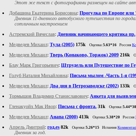
Этот же текст с фотографиями размещен на сайте автора 
Добашина Екатерина Борисовна
:
Прогулка по Европе или 
Дневник 11-дневного автобусного путешествия по города
сотличным настроением
Астремский Вячеслав
:
Дневник начинающего критика пр.
Медведев Михаил
:
Тула (2005)
175k
Оценка:
5.63*16
Россия
К
Медведев Михаил
:
Тверь (Конаково, Торжок) 2009
216k
О
Блау Марк Григорьевич
:
Штрудель или Путешествие по Ге
Голуб Наталия Михайловна
:
Письма мылом -Часть 1-я (1994
Медведев Михаил
:
Два дня в Петрозаводске (2002)
133k
О
Тормышов Владимир Станиславович
:
Анкета для выявлен
Гленакуойх Мак Ивор
:
Письма с фронта.
31k
Оценка:
5.44*3
Медведев Михаил
:
Анапа (2000)
413k
Оценка:
5.38*20
Россия
Апрель Дмитрий
:
год.es
82k
Оценка:
5.26*15
Испания
Коммента
Дневник за год.