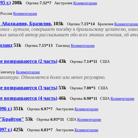
5 г.)
208k
Оценка:
7.32*7
Австралия
Комментарии
Россия
Комментарии
 Абаджания, Бразилия.
103k
Оценка:
7.15*14
Бразилия
Комментарии
ноз - аутизм, совершает поездку к бразильскому целителю, изве
ых записей автор рассказывает обо всех этапах лечения, об атм
аиланд
51k
Оценка:
7.15*13
Таиланд
Комментарии
не возвращаются (2 часть)
43k
Оценка:
7.14*11
США
ингапур
Комментарии
нгапура. Обновляется более или менее регулярно.
не возвращаются (3 часть)
53k
Оценка:
7.00*5
США
не возвращаются (4 часть)
46k
Оценка:
6.98*11
США
Комментарии
96 г.)
351k
Оценка:
6.97*7
Австралия
Комментарии
 "Брайтон"
53k
Оценка:
6.93*11
США
Комментарии
97 г.)
425k
Оценка:
6.83*7
Австралия
Комментарии