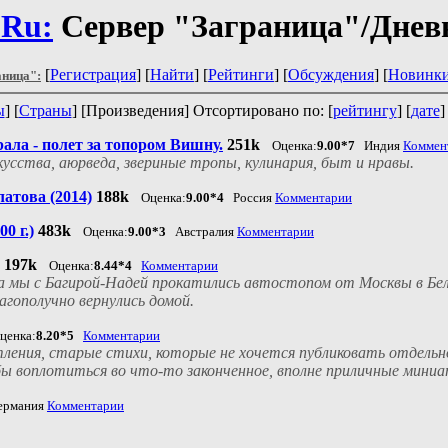
.Ru:
Сервер "Заграница"/Днев
[
Регистрация
] [
Найти
] [
Рейтинги
] [
Обсуждения
] [
Новинк
аница":
ы
] [
Страны
] [Произведения] Отсортировано по: [
рейтингу
] [
дате
]
ала - полет за топором Вишну.
251k
Оценка:
9.00*7
Индия
Коммен
усства, аюрведа, звериные тропы, кулинария, быт и нравы.
атова (2014)
188k
Оценка:
9.00*4
Россия
Комментарии
0 г.)
483k
Оценка:
9.00*3
Австралия
Комментарии
197k
Оценка:
8.44*4
Комментарии
да мы с Багирой-Надей прокатились автостопом от Москвы в Бе
агополучно вернулись домой.
ценка:
8.20*5
Комментарии
тления, старые стихи, которые не хочется публиковать отдельно
 воплотиться во что-то законченное, вполне приличные миниат
рмания
Комментарии