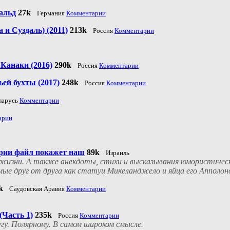
альд
27k
Германия
Комментарии
и Суздаль) (2011)
213k
Россия
Комментарии
 Канаки (2016)
290k
Россия
Комментарии
ьей бухты (2017)
248k
Россия
Комментарии
ларусь
Комментарии
арии
рии файл покажет наш
89k
Израиль
 жизни. А также анекдоты, стихи и высказывания юмористическ
мые друг от друга как статуи Микеланджело и яйца его Апполон
k
Саудовская Аравия
Комментарии
(Часть 1)
235k
Россия
Комментарии
гу. Полярному. В самом широком смысле.