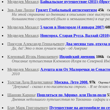
Медведев Михаил
:
Байкальское путешествие (2011) (Ирку
Зив-Ами Лиора
:
Грядет Глобальный антисемитизм
45k
О
На этой страничке из дневника я описываю свое выступл
большинства слушателей (было и меньшинство) я еще раз
Медведев Михаил
:
5 часов в Новгороде (4 января 2007)
68
Медведев Михаил
:
Новгород, Старая Русса, Валдай (2010)
Пикусов Александр Геннадьевич
:
Два месяца там, откуда 
Да, да! Это о том лучшем мире - об Америке
Кленовый Игорь Николаевич
:
Индийский дневник
106k
О
Описание путешествия Кленового Игоря по Северной Инд
Медведев Михаил
:
Алушта или От Малоречки до Севастоп
2010
Толстая Лада Владиславна
:
Москва. Лето 2008.
97k
Оценка:
"Девушка! - сказал я по-писательски строго. - Я не дела
Шаинян Карина
:
Пошляться по Африке, или Поли-поли
5
Дневник небольшого путешествия по Танзании- сафари и
Блау Марк Григорьевич
:
Путешествие на автомобиле по се