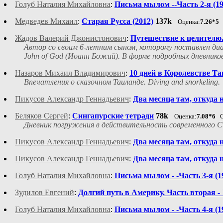
Голуб Наталия Михайловна
:
Письма мылом --Часть 2-я (199
Медведев Михаил
:
Старая Русса (2012)
137k
Оценка:
7.26*5
Жадов Валерий Джонистонович
:
Путешествие к целителю.
Автор со своим 6-летним сыном, которому поставлен диаг
John of God (Иоанн Божий). В форме подробных дневников
Назаров Михаил Владимирович
:
10 дней в Королевстве Т
Впечатления о сказочном Таиланде. Diving and snorkeling.
Пикусов Александр Геннадьевич
:
Два месяца там, откуда 
Беляков Сергей
:
Сингапурские тетради
78k
Оценка:
7.08*6
С
Дневник погружения в действительность современного Си
Пикусов Александр Геннадьевич
:
Два месяца там, откуда 
Пикусов Александр Геннадьевич
:
Два месяца там, откуда 
Голуб Наталия Михайловна
:
Письма мылом - -Часть 3-я (19
Зудилов Евгений
:
Долгий путь в Америку. Часть вторая -
Голуб Наталия Михайловна
:
Письма мылом - -Часть 4-я (19