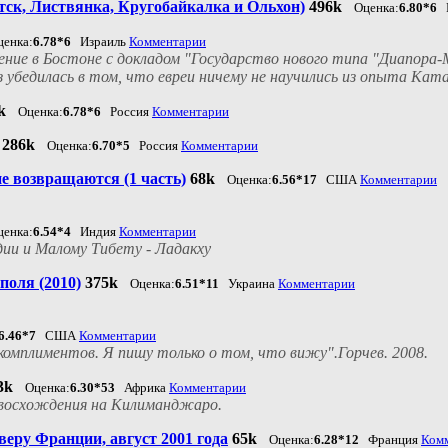
тск, Листвянка, Кругобайкалка и Ольхон)
496k
Оценка:
6.80*6
Р
ценка:
6.78*6
Израиль
Комментарии
ение в Бостоне с докладом "Государство нового типа "Диапора
 убедилась в том, что евреи ничему не научились из опыта Ката
k
Оценка:
6.78*6
Россия
Комментарии
286k
Оценка:
6.70*5
Россия
Комментарии
не возвращаются (1 часть)
68k
Оценка:
6.56*17
США
Комментарии
ценка:
6.54*4
Индия
Комментарии
ии и Малому Тибету - Ладакху
оля (2010)
375k
Оценка:
6.51*11
Украина
Комментарии
6.46*7
США
Комментарии
ю комплиментов. Я пишу только о том, что вижу".Горчев. 2008.
3k
Оценка:
6.30*53
Африка
Комментарии
 восхождения на Килиманджаро.
веру Франции, август 2001 года
65k
Оценка:
6.28*12
Франция
Ком