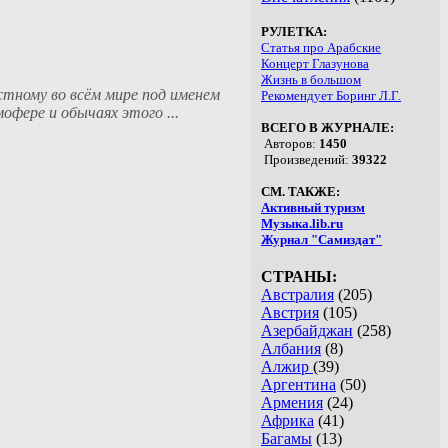
РУЛЕТКА:
Статья про Арабские
Концерт Глазунова
Жизнь в большом
стному во всём мире под именем
Рекомендует Боринг Л.Г.
офере и обычаях этого ...
ВСЕГО В ЖУРНАЛЕ:
Авторов:
1450
Произведений:
39322
СМ. ТАКЖЕ:
Активный туризм
Музыка.lib.ru
Журнал "Самиздат"
СТРАНЫ:
Австралия
(205)
Австрия
(105)
Азербайджан
(258)
Албания
(8)
Алжир
(39)
Аргентина
(50)
Армения
(24)
Африка
(41)
Багамы
(13)