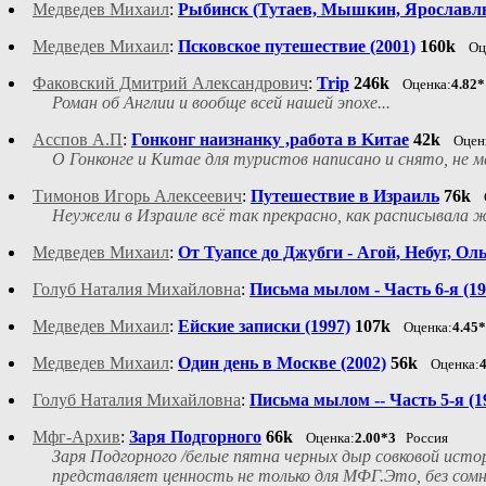
Медведев Михаил
:
Рыбинск (Тутаев, Мышкин, Ярославль
Медведев Михаил
:
Псковское путешествие (2001)
160k
Оц
Факовский Дмитрий Александрович
:
Trip
246k
Оценка:
4.82*
Роман об Англии и вообще всей нашей эпохе...
Асспов А.П
:
Гонконг наизнанку ,работа в Kитае
42k
Оцен
О Гонконге и Китае для туристов написано и снято, не 
Тимонов Игорь Алексеевич
:
Путешествие в Израиль
76k
Неужели в Израиле всё так прекрасно, как расписывала 
Медведев Михаил
:
От Туапсе до Джубги - Агой, Небуг, Оль
Голуб Наталия Михайловна
:
Письма мылом - Часть 6-я (199
Медведев Михаил
:
Ейские записки (1997)
107k
Оценка:
4.45
Медведев Михаил
:
Один день в Москве (2002)
56k
Оценка:
Голуб Наталия Михайловна
:
Письма мылом -- Часть 5-я (19
Мфг-Архив
:
Заря Подгорного
66k
Оценка:
2.00*3
Россия
Заря Подгорного /белые пятна черных дыр совковой исто
представляет ценность не только для МФГ.Это, без сомн