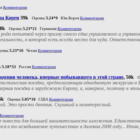
ия
Комментарии
на Кореи
39k
Оценка:
5.24*9
Юж.Корея
Комментарии
8k
Оценка:
5.23*21
Германия
Комментарии
рода попыткой через призму своего едва управляемого и упрямог
альность, в которой есть всегда место для чуда. Ответственны
енка:
5.23*16
Чехия
Комментарии
:
5.18*33
Россия
Комментарии
юдения человека, впервые побывавшего в этой стране.
50k
О
ристическая поездка, предполагающая однодневную экскурсию в 
первая поездка в зарубежную Европу, и, наверное, поэтому в этом
6k
Оценка:
5.05*10
США
Комментарии
ичей. Это просто дневник. Скушный и неинтересный.
Комментарии
нр повести для большей занимательности изложения. Единствен
ся в то незабываемое путешествие в далеком 2008 году... Итак