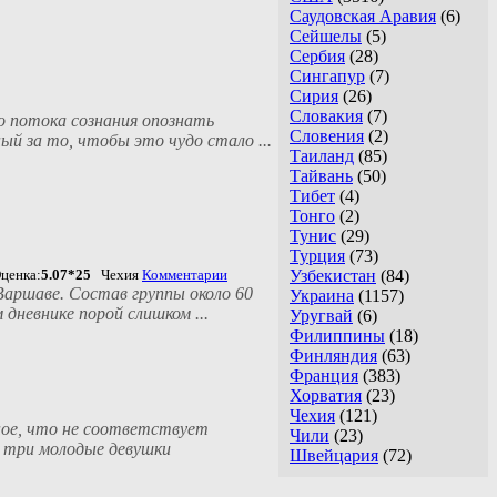
Саудовская Аравия
(6)
Сейшелы
(5)
Сербия
(28)
Сингапур
(7)
Сирия
(26)
Словакия
(7)
о потока сознания опознать
Словения
(2)
й за то, чтобы это чудо стало ...
Таиланд
(85)
Тайвань
(50)
Тибет
(4)
Тонго
(2)
Тунис
(29)
Турция
(73)
ценка:
5.07*25
Чехия
Комментарии
Узбекистан
(84)
Варшаве. Состав группы около 60
Украина
(1157)
 дневнике порой слишком ...
Уругвай
(6)
Филиппины
(18)
Финляндия
(63)
Франция
(383)
Хорватия
(23)
Чехия
(121)
ное, что не соответствует
Чили
(23)
, три молодые девушки
Швейцария
(72)