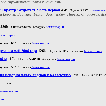
http://marikblau.narod.ru/es/es.html
"Евротур" отдыхает. Часть первая
45k
Оценка:
5.85*6
Коммента
м Европы: Варшава, Берлин, Амстердам, Париж, Страсбург, Дре
230k
Оценка:
5.64*5
Беларусь
Комментарии
омментарии
ценка:
5.63*15
Россия
Комментарии
рмании май 2004 года
126k
Оценка:
5.60*7
Германия
Комментарии
 г.)
110k
Оценка:
5.58*18
Австралия
Комментарии
ценка:
5.56*13
Россия
Комментарии
ия неформальных лидеров в коллективе.
19k
Оценка:
5.51*17
Аз
0
Россия
Комментарии
рии