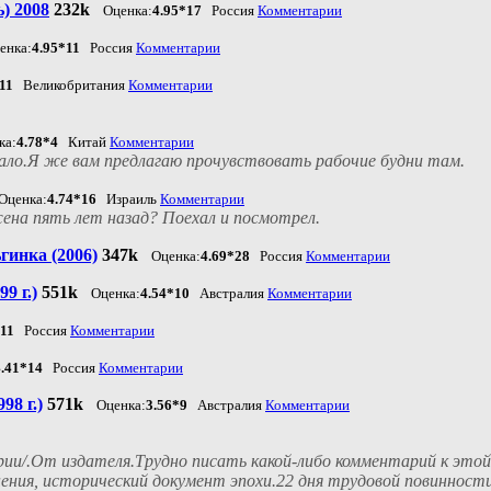
) 2008
232k
Оценка:
4.95*17
Россия
Комментарии
енка:
4.95*11
Россия
Комментарии
11
Великобритания
Комментарии
ка:
4.78*4
Китай
Комментарии
мало.Я же вам предлагаю прочувствовать рабочие будни там.
Оценка:
4.74*16
Израиль
Комментарии
жена пять лет назад? Поехал и посмотрел.
гинка (2006)
347k
Оценка:
4.69*28
Россия
Комментарии
9 г.)
551k
Оценка:
4.54*10
Австралия
Комментарии
*11
Россия
Комментарии
4.41*14
Россия
Комментарии
98 г.)
571k
Оценка:
3.56*9
Австралия
Комментарии
рии/.От издателя.Трудно писать какой-либо комментарий к этой 
ения, исторический документ эпохи.22 дня трудовой повинности 