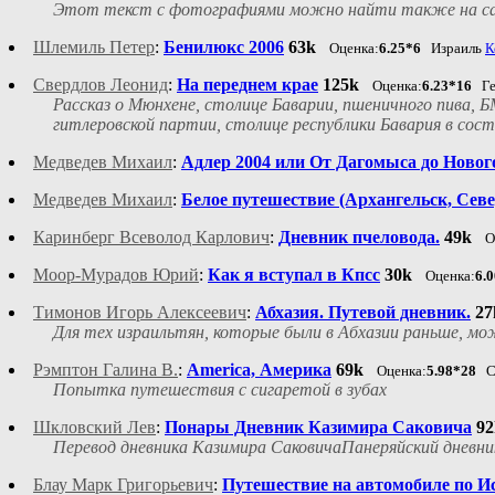
Этот текст с фотографиями можно найти также на сайте а
Шлемиль Петер
:
Бенилюкс 2006
63k
Оценка:
6.25*6
Израиль
К
Свердлов Леонид
:
На переднем крае
125k
Оценка:
6.23*16
Ге
Рассказ о Мюнхене, столице Баварии, пшеничного пива, БМ
гитлеровской партии, столице республики Бавария в сост
Медведев Михаил
:
Адлер 2004 или От Дагомыса до Новог
Медведев Михаил
:
Белое путешествие (Архангельск, Севе
Каринберг Всеволод Карлович
:
Дневник пчеловода.
49k
О
Моор-Мурадов Юрий
:
Как я вступал в Кпсс
30k
Оценка:
6.
Тимонов Игорь Алексеевич
:
Абхазия. Путевой дневник.
27
Для тех израильтян, которые были в Абхазии раньше, мо
Рэмптон Галина В.
:
America, Америка
69k
Оценка:
5.98*28
С
Попытка путешествия с сигаретой в зубах
Шкловский Лев
:
Понары Дневник Казимира Саковича
92
Перевод дневника Казимира СаковичаПанеряйский дневни
Блау Марк Григорьевич
:
Путешествие на автомобиле по Ис