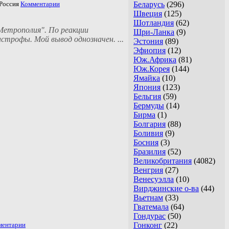
оссия
Комментарии
Беларусь
(296)
Швеция
(125)
Шотландия
(62)
-Метрополия". По реакции
Шри-Ланка
(9)
строфы. Мой вывод однозначен. ...
Эстония
(89)
Эфиопия
(12)
Юж.Африка
(81)
Юж.Корея
(144)
Ямайка
(10)
Япония
(123)
Бельгия
(59)
Бермуды
(14)
Бирма
(1)
Болгария
(88)
Боливия
(9)
Босния
(3)
Бразилия
(52)
Великобритания
(4082)
Венгрия
(27)
Венесуэлла
(10)
Вирджинские о-ва
(44)
Вьетнам
(33)
Гватемала
(64)
Гондурас
(50)
ментарии
Гонконг
(22)