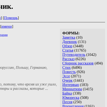
ник.
и
] [
Помощь
]
 [
имени
]
ФОРМЫ:
тарии
Заметка
(10)
Дневник
(131)
Обзор
(3448)
Статья
(11765)
Путеводитель
(1042)
Рассказ
(6226)
Сборник рассказов
(494)
лоруссию, Польшу, Германию,
Стих
(6496)
Повесть
(926)
Эссе
(2071)
Очерк
(1441)
, потому, что время их уже ушло,
Интервью
(183)
юры и рассказы, которые ...
Миниатюра
(1415)
Байка
(338)
Юмореска
(508)
Песня
(250)
Впечатления
(1161)