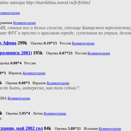
втора http://marikblau.narod.ru/fr/fr.html
омментарии
рмания
Комментарии
В, свиных ног и белых сосисок, столице Баварского королевства,
аве ФРГ и просто о красивом городе, суетливом по утрам, делов
о Афона
299k
Оценка:
6.19*15
Россия
Комментарии
родвинск 2001)
195k
Оценка:
6.07*23
Россия
Комментарии
ценка:
6.00*4
Россия
00*3
Израиль
Комментарии
k
Оценка:
6.00*3
Израиль
Комментарии
жет быть, интересно, как там сейчас?
ША
Комментарии
k
Оценка:
5.95*4
Литва
Комментарии
к
пании, май 2002 год
84k
Оценка:
5.88*21
Испания
Комментарии