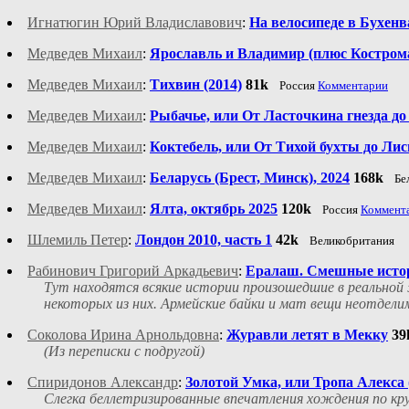
Игнатюгин Юрий Владиславович
:
На велосипеде в Бухенв
Медведев Михаил
:
Ярославль и Владимир (плюс Кострома 
Медведев Михаил
:
Тихвин (2014)
81k
Россия
Комментарии
Медведев Михаил
:
Рыбачье, или От Ласточкина гнезда до
Медведев Михаил
:
Коктебель, или От Тихой бухты до Лис
Медведев Михаил
:
Беларусь (Брест, Минск), 2024
168k
Бе
Медведев Михаил
:
Ялта, октябрь 2025
120k
Россия
Коммент
Шлемиль Петер
:
Лондон 2010, часть 1
42k
Великобритания
Рабинович Григорий Аркадьевич
:
Ералаш. Смешные исто
Тут находятся всякие истории произошедшие в реальной
некоторых из них. Армейские байки и мат вещи неотдели
Соколова Ирина Арнольдовна
:
Журавли летят в Мекку
39
(Из переписки с подругой)
Спиридонов Александр
:
Золотой Умка, или Тропа Алекса 
Слегка беллетризированные впечатления хождения по кру