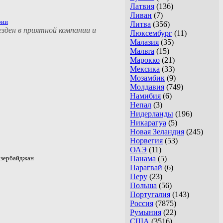
Латвия
(136)
Ливан
(7)
рии
Литва
(356)
зден в приятной компании и
Люксембург
(11)
Малазия
(35)
Мальта
(15)
Марокко
(21)
Мексика
(33)
Мозамбик
(9)
Молдавия
(749)
Намибия
(6)
Непал
(3)
Нидерланды
(196)
Никарагуа
(5)
Новая Зеландия
(245)
Норвегия
(53)
ОАЭ
(11)
ербайджан
Панама
(5)
Парагвай
(6)
Перу
(23)
Польша
(56)
Португалия
(143)
Россия
(7875)
Румыния
(22)
США
(3516)