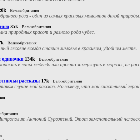
20k
Великобритания
бриного рёва - один из самых красивых моментов дикой природы
енью
35k
Великобритания
на природных красот и разного рода чудес.
7k
Великобритания
тный лесовие всегда ставит зимовье в красивом, удобном месте.
и одиночки
134k
Великобритания
опасть в лапы медведя или просто замерзнуть в морозы, не расс
отничьи рассказы
17k
Великобритания
о таком случае мой рассказ. Но замечу, что мой счастливый герой
ния
обритания
 Митрополит Антоний Сурожский. Этот замечательный человек
ия