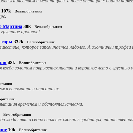
одвижничеством и медитацией. а после операции с общим нарко
107k
Великобритания
рс.
го Мартина
30k
Великобритания
 грустное прошлое!
в горы
332k
Великобритания
тешествие, которое запоминается надолго. А охотничьи трофеи
тая
48k
Великобритания
емя когда золотом покрывется листва и короткое лето с грустью
ритания
мся вспомнить и описать их.
британия
пытания временем и обстоятельствами.
Великобритания
да люди спят в своих спальнях словно в гробницах, таинственна
ние
10k
Великобритания