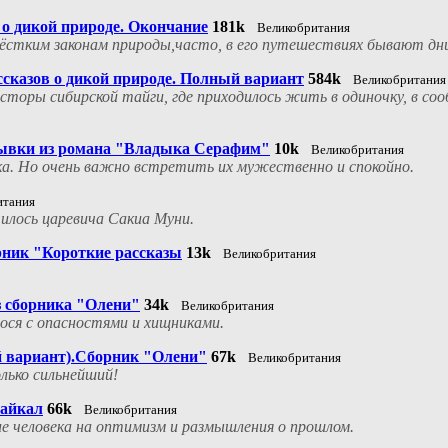
 о дикой природе. Окончание
181k
Великобритания
стким законам природы,часто, в его путешествиях бывают дни,
ссказов о дикой природе. Полный вариант
584k
Великобритания
сторы сибирской тайги, где приходилось жить в одиночку, в соо
рывки из романа "Владыка Серафим"
10k
Великобритания
а. Но очень важно встретить их мужественно и спокойно.
итания
училось царевича Сакиа Муни.
рник "Короткие рассказы
13k
Великобритания
з сборника "Олени"
34k
Великобритания
ося с опасностями и хищниками.
й вариант).Сборник "Олени"
67k
Великобритания
лько сильнейший!
Байкал
66k
Великобритания
ие человека на оптимизм и размышления о прошлом.