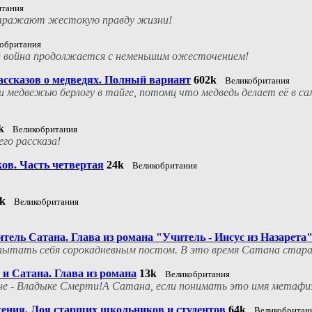
итания
и отражают жестокую правду жизни!
обритания
 эта война продолжается с неменьшим ожесточением!
ассказов о медведях. Полный вариант
602k
Великобритания
 медвежью берлогу в тайге, потомц что медведь делает её в сам
k
Великобритания
го рассказа!
ков. Часть четвертая
24k
Великобритания
k
Великобритания
тель Сатана. Глава из романа "Учитель - Иисус из Назарета
пытать себя сорокадневным постом. В это время Сатана старал
 и Сатана. Глава из романа
13k
Великобритания
е - Владыке Смерти!А Сатана, если понимать это имя метафизи
тения. Лоя старших школьников и студентов
64k
Великобритан