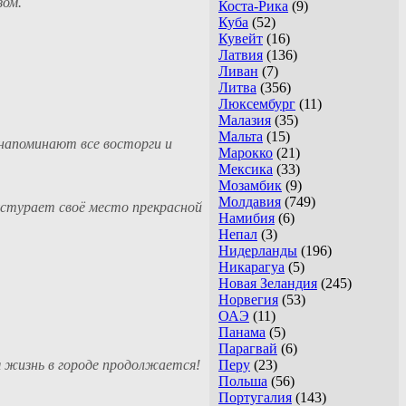
зом.
Коста-Рика
(9)
Куба
(52)
Кувейт
(16)
Латвия
(136)
Ливан
(7)
Литва
(356)
Люксембург
(11)
Малазия
(35)
Мальта
(15)
 напоминают все восторги и
Марокко
(21)
Мексика
(33)
Мозамбик
(9)
Молдавия
(749)
 устурает своё место прекрасной
Намибия
(6)
Непал
(3)
Нидерланды
(196)
Никарагуа
(5)
Новая Зеландия
(245)
Норвегия
(53)
ОАЭ
(11)
Панама
(5)
Парагвай
(6)
я жизнь в городе продолжается!
Перу
(23)
Польша
(56)
Португалия
(143)