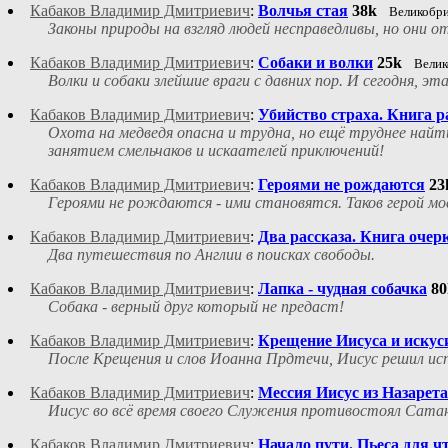
Кабаков Владимир Дмитриевич
:
Волчья стая
38k
Великобр
Законы природы на взгляд людей несправедливы, но он
Кабаков Владимир Дмитриевич
:
Собаки и волки
25k
Велик
Волки и собаки злейшие враги с давних пор. И сегодня,
Кабаков Владимир Дмитриевич
:
Убийство страха. Книга р
Охота на медведя опасна и трудна, но ещё труднее найти
занятием смельчаков и искаателей приключений!
Кабаков Владимир Дмитриевич
:
Героями не рождаются
23
Героями не рождаются - ими становятся. Таков герой мое
Кабаков Владимир Дмитриевич
:
Два рассказа. Книга очер
Два путешествия по Англии в поисках свободы.
Кабаков Владимир Дмитриевич
:
Лапка - чудная собачка
80
Собака - верный друг который не предаст!
Кабаков Владимир Дмитриевич
:
Крещение Иисуса и искуси
После Крещения и слов Иоанна Прдтечи, Иисус решил ис
Кабаков Владимир Дмитриевич
:
Мессия Иисус из Назарета
Иисус во всё время своего Служения противостоял Сатан
Кабаков Владимир Дмитриевич
:
Начало пути. Пьеса для ч