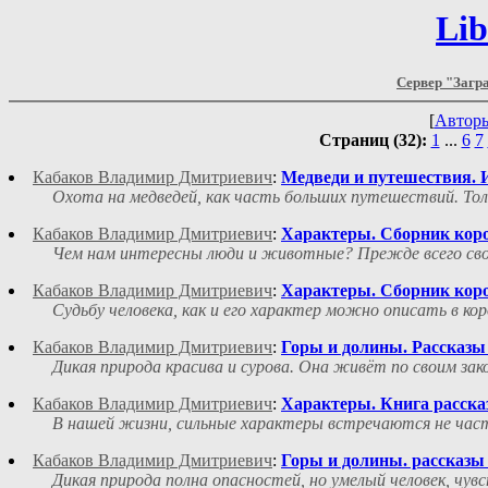
Lib
Сервер "Загр
[
Автор
Страниц (32):
1
...
6
7
Кабаков Владимир Дмитриевич
:
Медведи и путешествия. 
Охота на медведей, как часть больших путешествий. То
Кабаков Владимир Дмитриевич
:
Характеры. Сборник корот
Чем нам интересны люди и животные? Прежде всего свои
Кабаков Владимир Дмитриевич
:
Характеры. Сборник коро
Судьбу человека, как и его характер можно описать в кор
Кабаков Владимир Дмитриевич
:
Горы и долины. Рассказы 
Дикая природа красива и сурова. Она живёт по своим за
Кабаков Владимир Дмитриевич
:
Характеры. Книга расска
В нашей жизни, сильные характеры встречаются не часто
Кабаков Владимир Дмитриевич
:
Горы и долины. рассказы 
Дикая природа полна опасностей, но умелый человек, чу