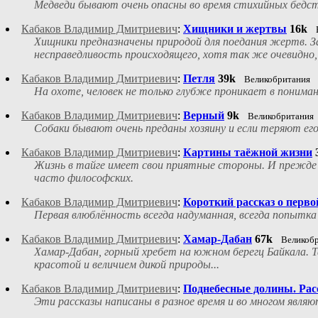
Медведи бывают очень опасны во время стихийных бедств
Кабаков Владимир Дмитриевич
:
Хищники и жертвы
16k
Хищники предназначены природой для поедания жертв. З
несправедливость происходящего, хотя так же очевидно
Кабаков Владимир Дмитриевич
:
Петля
39k
Великобритания
На охоте, человек не только глубже проникает в понимани
Кабаков Владимир Дмитриевич
:
Верный
9k
Великобритания
Собаки бывают очень преданы хозяину и если теряют его,
Кабаков Владимир Дмитриевич
:
Картины таёжной жизни
Жизнь в тайге имеет свои приятные стороны. И прежде 
часто философских.
Кабаков Владимир Дмитриевич
:
Короткий рассказ о перв
Первая влюблённость всегда надуманная, всегда попытка
Кабаков Владимир Дмитриевич
:
Хамар-Дабан
67k
Великоб
Хамар-Дабан, горный хребет на южном берегц Байкала. Та
красотой и величием дикой природы...
Кабаков Владимир Дмитриевич
:
Поднебесные долины. Расс
Эти рассказы написаны в разное время и во многом являю