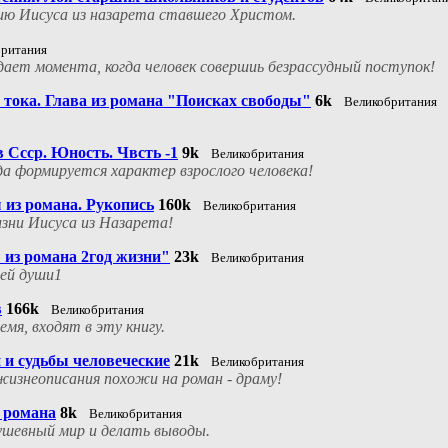
ию Иисуса из назарета ставшего Христом.
британия
дает момента, когда человек совершиь безрассудный поступок!
 тока. Глава из романа "Поисках свободы"
6k
Великобритания
в Ссср. Юность. Чвсть -1
9k
Великобритания
да формируется характер взрослого человека!
из романа. Рукопись
160k
Великобритания
зни Иисуса из Назарета!
 из романа 2год жизни"
23k
Великобритания
оей души1
в
166k
Великобритания
емя, входят в эту книгу.
 и судьбы человеческие
21k
Великобритания
 жизнеописания похожи на роман - драму!
 романа
8k
Великобритания
ушевный мир и делать выводы.