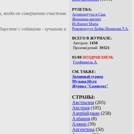
РУЛЕТКА:
 когда он совершенно счастлив.
Аспирантура в Сша
Женщина-магнит
Из Rainer Maria
бществе с собаками - лучшими и
Рекомендует Бойко-Назарова Т.А.
ВСЕГО В ЖУРНАЛЕ:
Авторов:
1450
Произведений:
39321
05/08
ПОЗДРАВЛЯЕМ
:
Горфинкель А.
СМ. ТАКЖЕ:
Активный туризм
Музыка.lib.ru
Журнал "Самиздат"
СТРАНЫ:
Австралия
(205)
Австрия
(105)
Азербайджан
(258)
Албания
(8)
Алжир
(39)
Аргентина
(50)