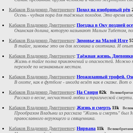
Кабаков Владимир Дмитриевич
:
Поход на изюбриный рёв
Осень - чудная пора для таёжных походов. Это время изю
Кабаков Владимир Дмитриевич
:
Поездка в Оку поздней ос
Окинская долина, которую называют Малым Тибетом, пол
Кабаков Владимир Дмитриевич
:
Зимовье на Малой Илге
5
В тайге, зимовье это ом для лесовика и охотника. И опы
Кабаков Владимир Дмитриевич
:
Таёжная жизнь. Дневник
Жизнь в тайге полна приключений и опасностей. Можно п
переходе по незнакомым местам.
Кабаков Владимир Дмитриевич
:
Неожиданный трофей. Ох
В охоте, как в футболе - иногда везёт как в сказке. Вот 
Кабаков Владимир Дмитриевич
:
На Свири
82k
Великобрита
Рассказ о весне, несчастной любви и трагической смерти.
Кабаков Владимир Дмитриевич
:
Жизнь и смерть
11k
Велик
Прообразом Владыки из рассказа "Жизнь и смерть" был
православного верующего и священника.
Кабаков Владимир Дмитриевич
:
Нирвана
11k
Великобритан