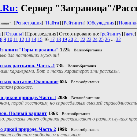
.Ru:
Сервер "Заграница"/Расск
[
Регистрация
] [
Найти
] [
Рейтинги
] [
Обсуждения
] [
Новинк
аница":
ы
] [
Страны
] [Произведения] Отсортировано по: [
рейтингу
] [
дате
]
8
9
10
11
12
13
14
15
16
17
18
19
20
21
22
23
24
25
26
...
32
Из книги "Горы и долины"
122k
Великобритания
лько для настоящих мужчин!
ких рассказов. Часть -1
73k
Великобритания
ми харакерами. Вот о таких характерах эти рассказы.
тких рассазов. Окончание
65k
Великобритания
отком рассказе.
о дикой природе. Часть-1
203k
Великобритания
конам, порой жестоким, но справедливым высшей справедливость
зов. Полный вариант
136k
Великобритания
. рассказы этого сборника рассказывают о разных случаях про
о дикой природе. Часть-2
199k
Великобритания
вствет себя там свободным и слильным.