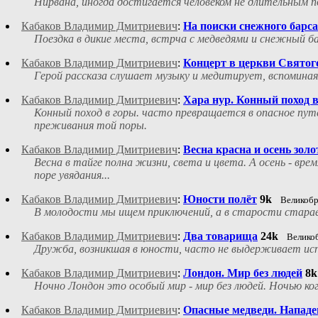
Нирвана, иногда достигается человеком не длительным п
Кабаков Владимир Дмитриевич
:
На поиски снежного барса
Поездка в дикие места, встрча с медведями и снежный ба
Кабаков Владимир Дмитриевич
:
Концерт в церкви Свято
Герой рассказа слушает музыку и медитирует, вспоминая
Кабаков Владимир Дмитриевич
:
Хара нур. Конный поход 
Конный поход в горы. часто превращается в опасное пу
преживания той поры.
Кабаков Владимир Дмитриевич
:
Весна красна и осень золо
Весна в тайге полна жизни, света и цвета. А осень - вр
поре увядания...
Кабаков Владимир Дмитриевич
:
Юности полёт
9k
Великоб
В молодости мы ищем приключений, а в старости старае
Кабаков Владимир Дмитриевич
:
Два товарища
24k
Велико
Дружба, возникшая в юности, часто не выдерживает ис
Кабаков Владимир Дмитриевич
:
Лондон. Мир без людей
8k
Ночно Лондон это особый мир - мир без людей. Ночью ког
Кабаков Владимир Дмитриевич
:
Опасные медведи. Нападе