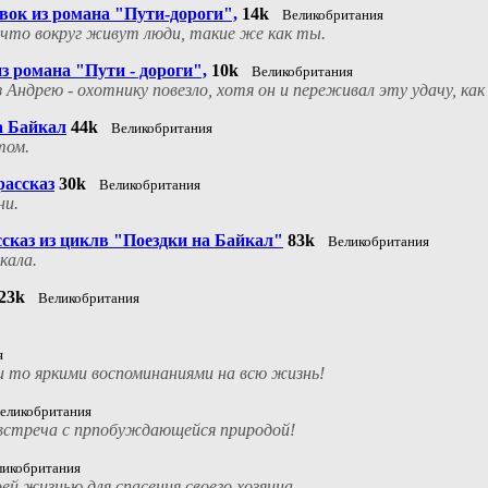
ок из романа "Пути-дороги",
14k
Великобритания
что вокруг живут люди, такие же как ты.
з романа "Пути - дороги",
10k
Великобритания
ндрею - охотнику повезло, хотя он и переживал эту удачу, как
а Байкал
44k
Великобритания
том.
рассказ
30k
Великобритания
ни.
ссказ из циклв "Поездки на Байкал"
83k
Великобритания
кала.
23k
Великобритания
я
ми то яркими воспоминаниями на всю жизнь!
еликобритания
 встреча с прпобуждающейся природой!
ликобритания
й жизнью для спасения своего хозяина.