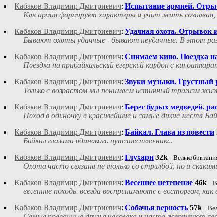
Кабаков Владимир Дмитриевич
:
Испытание армией. Отрыв
Как армия формирует характеры и учит жить сознавая, 
Кабаков Владимир Дмитриевич
:
Удачная охота. Отрывок и
Бывают охоты удачные - бывают неудачные. В этот раз А
Кабаков Владимир Дмитриевич
:
Снимаем кино. Поездка н
Поездка на прибайкальский егерский кардон с киноаппара
Кабаков Владимир Дмитриевич
:
Звуки музыки. Грустный 
Только с возрастом мы понимаем истинный трагизм жиз
Кабаков Владимир Дмитриевич
:
Берег бурых медведей. ра
Поход в одиночку в красивейшие и самые дикие места Бай
Кабаков Владимир Дмитриевич
:
Байкал. Глава из повести
Байкал глазами одинокого путешественника.
Кабаков Владимир Дмитриевич
:
Глухари
32k
Великобритани
Охота часто связана не только со стралбой, но и скаки
Кабаков Владимир Дмитриевич
:
Весеннее нетепение
46k
В
весенние походы всегда воспринимаютс с восторгом, как
Кабаков Владимир Дмитриевич
:
Собачья верность
57k
Ве
Самые преданные друзья человека и часто жертвуют свое