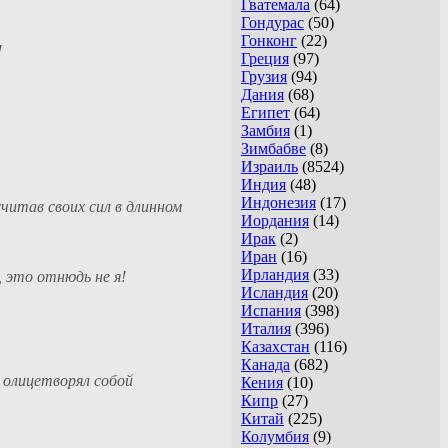
Гватемала
(64)
Гондурас
(50)
Гонконг
(22)
!
Греция
(97)
Грузия
(94)
Дания
(68)
Египет
(64)
Замбия
(1)
Зимбабве
(8)
Израиль
(8524)
Индия
(48)
Индонезия
(17)
читав своих сил в длинном
Иордания
(14)
Ирак
(2)
Иран
(16)
Ирландия
(33)
, это отнюдь не я!
Исландия
(20)
Испания
(398)
Италия
(396)
Казахстан
(116)
Канада
(682)
 олицетворял собой
Кения
(10)
Кипр
(27)
Китай
(225)
Колумбия
(9)