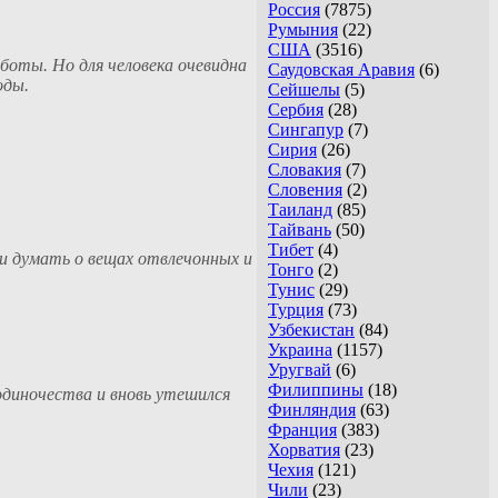
Россия
(7875)
Румыния
(22)
США
(3516)
боты. Но для человека очевидна
Саудовская Аравия
(6)
оды.
Сейшелы
(5)
Сербия
(28)
Сингапур
(7)
Сирия
(26)
Словакия
(7)
Словения
(2)
Таиланд
(85)
Тайвань
(50)
Тибет
(4)
и думать о вещах отвлечонных и
Тонго
(2)
Тунис
(29)
Турция
(73)
Узбекистан
(84)
Украина
(1157)
Уругвай
(6)
Филиппины
(18)
 одиночества и вновь утешился
Финляндия
(63)
Франция
(383)
Хорватия
(23)
Чехия
(121)
Чили
(23)