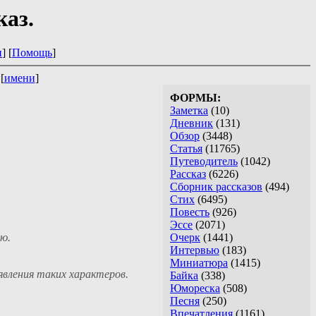
аз.
и
] [
Помощь
]
 [
имени
]
ФОРМЫ:
Заметка
(10)
Дневник
(131)
Обзор
(3448)
Статья
(11765)
Путеводитель
(1042)
Рассказ
(6226)
Сборник рассказов
(494)
Стих
(6495)
Повесть
(926)
Эссе
(2071)
ю.
Очерк
(1441)
Интервью
(183)
Миниатюра
(1415)
явления таких характеров.
Байка
(338)
Юмореска
(508)
Песня
(250)
Впечатления
(1161)