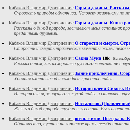
Кабаков Владимир Дмитриевич
:
Горы и долины. Рассказы
Суровость природы обманчива. Человеку живущему по жё
Кабаков Владимир Дмитриевич
:
Горы и долины. Книга ра
Рассказы о дикой природе, заставлют меня вспоминак про
преданными друзьями!
Кабаков Владимир Дмитриевич
:
О старости и смерти. От
Старость и смерть трагические моменты жизеи человек
Кабаков Владимир Дмитриевич
:
Сакиа Муни
18k
Великобр
Рассказ о том, как из хорошего русского мальчика не пол
Кабаков Владимир Дмитриевич
:
Змние приключения. Сбо
Удачная охота зимой и холодные красоты тайги.
Кабаков Владимир Дмитриевич
:
История оленя Сивого. И
История оленя, живущего в глухой тайге и сталкивающег
Кабаков Владимир Дмитриевич
:
Ностальгия. (Правленны
Жизнь в дикой природе трудна и жестока. Выживает то
Кабаков Владимир Дмитриевич
:
осень жизни. Поездка на 
Одиночество, пусть и на короткое время, всегда ипытан