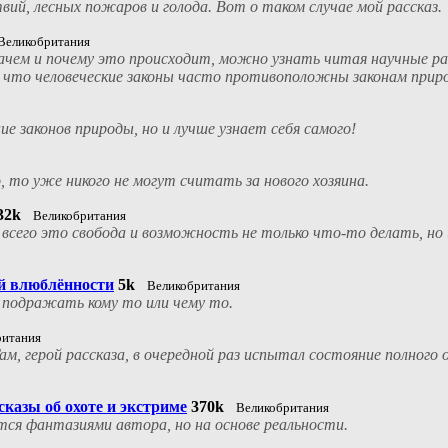
ий, лесных пожаров и голода. Вот о таком случае мой рассказ.
Великобритания
ачем и почему это происходит, можно узнать читая научные ра
, что человеческие законы часто противоположны законам прир
е законов природы, но и лучше узнает себя самого!
 то уже никого не могут считать за нового хозяина.
32k
Великобритания
всего это свобода и возможность не только что-то делать, но 
ой влюблённости
5k
Великобритания
 подражать кому то или чему то.
ритания
м, герой рассказа, в очередной раз испытал состояние полного
казы об охоте и экстриме
370k
Великобритания
тся фантазиями автора, но на основе реальности.