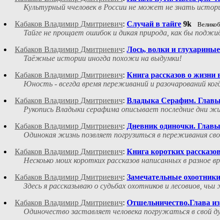
Культурный ччеловек в России не может не знать истор
Кабаков Владимир Дмитриевич
:
Случай в тайге
9k
Велико
Тайге не прощает ошибок и дикая природа, как бы поджи
Кабаков Владимир Дмитриевич
:
Лось, волки и глухариные
Таёжные истории иногда похожи на выдумки!
Кабаков Владимир Дмитриевич
:
Книга рассказов о жизни 
Юность - всегда время переживаний и разочарований ког
Кабаков Владимир Дмитриевич
:
Владыка Серафим. Главы 
Рукопись Владыки серафима описывает последние дни жи
Кабаков Владимир Дмитриевич
:
Дневник одиночки. Главы
Одинокая жизнь позвляет погрузиться в переживания св
Кабаков Владимир Дмитриевич
:
Книга коротких рассказо
Нескоько моих коротких рассказов написанных в разное вр
Кабаков Владимир Дмитриевич
:
Замечательные охоотники
Здесь я рассказываю о судьбах охотников и лесовиов, чьи
Кабаков Владимир Дмитриевич
:
Отшельничество.Глава из
Одиночество заставляет человека погружаться в свой д