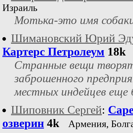
Израиль
Мотька-это имя собак
Шимановский Юрий Эд
Картерс Петролеум
18k
Странные вещи творят
заброшенного предприя
местных индейцев еще 
Шиповник Сергей
:
Саре
озверин
4k
Армения, Болг