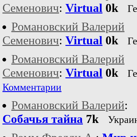
Семенович
:
Virtual
0k
Г
Романовский Валерий
Семенович
:
Virtual
0k
Г
Романовский Валерий
Семенович
:
Virtual
0k
Г
Комментарии
Романовский Валерий
:
Собачья тайна
7k
Украи