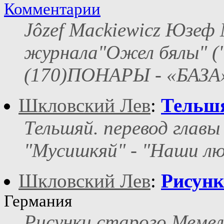
Комментарии
Jôzef Mackiewicz Юзеф 
журнала"Ожел бялы" ("
(170)ПОНАРЫ - «БАЗА
Шкловский Лев
:
Тельш
Тельшяй. перевод глав
"Мусишкяй" - "Наши л
Шкловский Лев
:
Рисунк
Германия
Рисунки старого Мемел