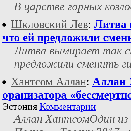
В царстве горных козло
Шкловский Лев
:
Литва 
что ей предложили смен
Литва вымирает так с
предложили сменить г
Хантсом Аллан
:
Аллан 
оранизатора «бессмертн
Эстония
Комментарии
Аллан ХантсомОдин из