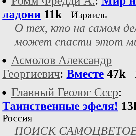
Ромм Фредди А.
:
Мир н
ладони
11k
Израиль
О тех, кто на самом де
может спасти этот м
Асмолов Александр
Георгиевич
:
Вместе
47k
Главный Геолог Ссср
:
Таинственные эфеля!
13
Россия
ПОИСК САМОЦВЕТОВ