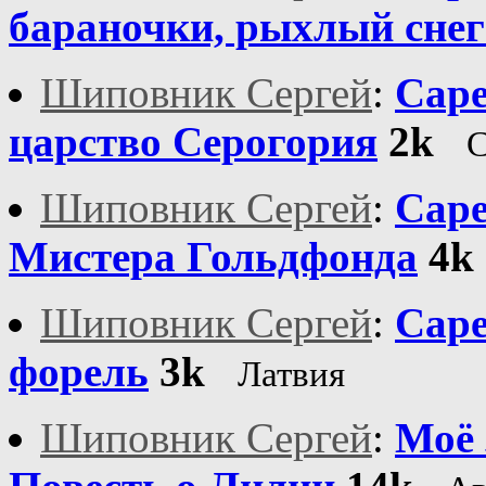
бараночки, рыхлый снег
Шиповник Сергей
:
Саре
царство Серогория
2k
С
Шиповник Сергей
:
Саре
Мистера Гольдфонда
4k
Шиповник Сергей
:
Саре
форель
3k
Латвия
Шиповник Сергей
:
Моё 