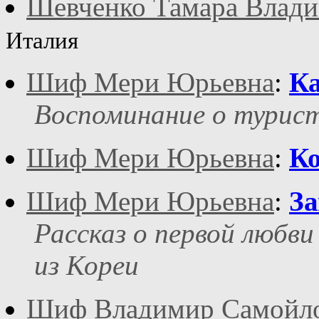
Шевченко Тамара Влад
Италия
Шиф Мери Юрьевна
:
Ка
Воспоминание о турист
Шиф Мери Юрьевна
:
К
Шиф Мери Юрьевна
:
За
Рассказ о первой любви
из Кореи
Шиф Владимир Самойл