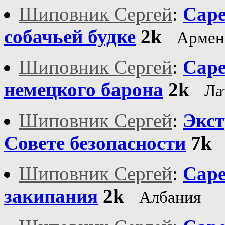
Шиповник Сергей
:
Саре
собачьей будке
2k
Армен
Шиповник Сергей
:
Саре
немецкого барона
2k
Ла
Шиповник Сергей
:
Экст
Совете безопасности
7k
Шиповник Сергей
:
Саре
закипания
2k
Албания