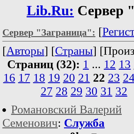
Lib.Ru:
Сервер "
[
Регис
Сервер "Заграница":
[
Авторы
] [
Страны
] [Прои
Страниц (32):
1
...
12
13
16
17
18
19
20
21
22
23
2
27
28
29
30
31
32
Романовский Валерий
Семенович
:
Служба