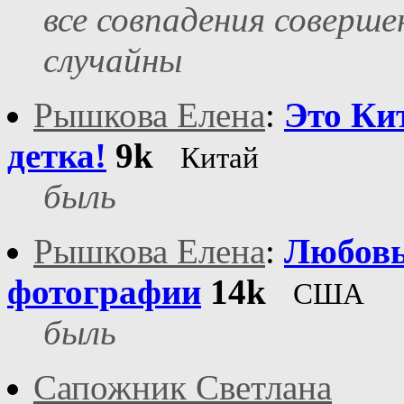
все совпадения соверше
случайны
Рышкова Елена
:
Это Ки
детка!
9k
Китай
быль
Рышкова Елена
:
Любовь
фотографии
14k
США
быль
Сапожник Светлана