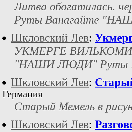
Литва обогатилась. чер
Руты Ванагайте "НА
Шкловский Лев
:
Укмер
УКМЕРГЕ ВИЛЬКОМИРпе
"НАШИ ЛЮДИ" Руты В
Шкловский Лев
:
Старый
Германия
Старый Мемель в рисун
Шкловский Лев
:
Разгов