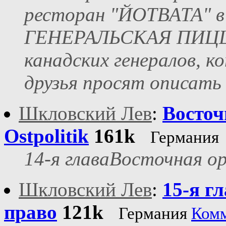
ресторан "ЙОТВАТА" в 
ГЕНЕРАЛЬСКАЯ ПИЦЦА 
канадских генералов, к
друзья просят описать
Шкловский Лев
:
Восточ
Ostpolitik
161k
Германия
14-я главаВосточная ор
Шкловский Лев
:
15-я г
право
121k
Германия
Ком