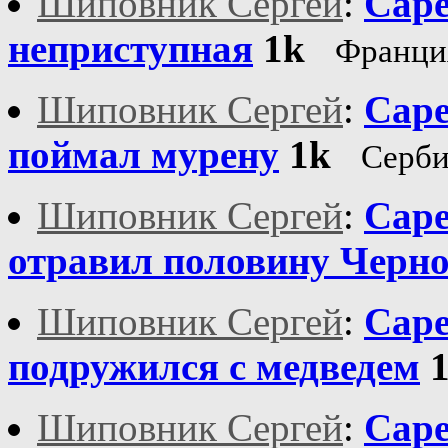
Шиповник Сергей
:
Саре
неприступная
1k
Франци
Шиповник Сергей
:
Саре
поймал мурену
1k
Серби
Шиповник Сергей
:
Саре
отравил половину Черн
Шиповник Сергей
:
Саре
подружился с медведем
Шиповник Сергей
:
Саре