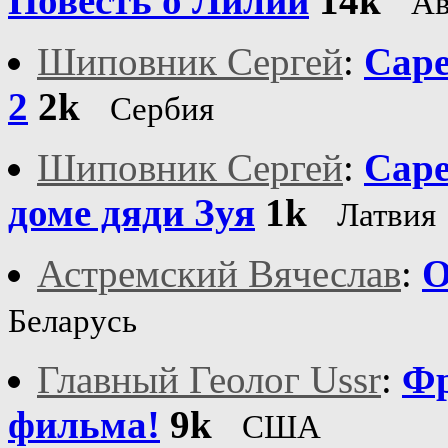
Повесть о Лилии
14k
Ав
Шиповник Сергей
:
Саре
2
2k
Сербия
Шиповник Сергей
:
Саре
доме дяди Зуя
1k
Латвия
Астремский Вячеслав
:
О
Беларусь
Главный Геолог Ussr
:
Фр
фильма!
9k
США