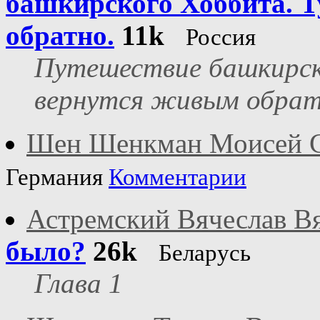
башкирского Хоббита. Т
обратно.
11k
Россия
Путешествие башкирско
вернутся живым обрат
Шен Шенкман Моисей 
Германия
Комментарии
Астремский Вячеслав В
было?
26k
Беларусь
Глава 1