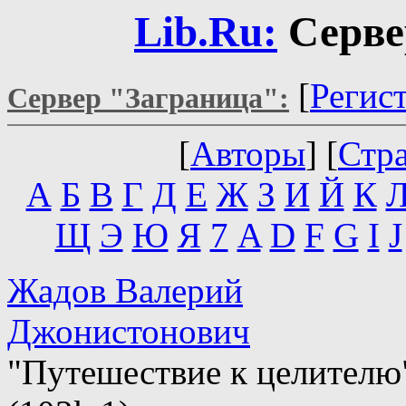
Lib.Ru:
Серве
[
Регис
Сервер "Заграница":
[
Авторы
] [
Стр
А
Б
В
Г
Д
Е
Ж
З
И
Й
К
Щ
Э
Ю
Я
7
A
D
F
G
I
J
Жадов Валерий
Джонистонович
"Путешествие к целителю