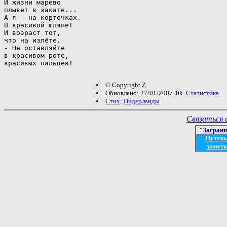
И жизни марево

плывёт в закате...

А я - на корточках.

В красивой шляпе!

И возраст тот,

что на излёте.

- Не оставляйте

в красивом роте,

красивых пальцев!

© Copyright
Z
Обновлено: 27/01/2007. 0k.
Статистика.
Стих
:
Нидерланды
Связаться 
"Загран
Путев
заметк