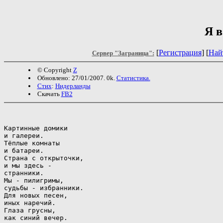
Я в
[
Регистрация
] [
Най
Сервер "Заграница":
© Copyright
Z
Обновлено: 27/01/2007. 0k.
Статистика.
Стих
:
Нидерланды
Скачать
FB2
Картинные домики

и галереи.

Тёплые комнаты

и батареи.

Страна с открыточки,

и мы здесь -

странники.

Мы - пилигримы,

судьбы - избранники.

Для новых песен,

иных наречий.

Глаза грусны,

как синий вечер.
