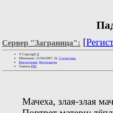
Па
[
Регис
Сервер "Заграница":
© Copyright
Z
Обновлено: 21/04/2007. 2k.
Статистика.
Впечатления
:
Нидерланды
Скачать
FB2
Мачеха, злая-злая маче
Портрет матери: тёпла