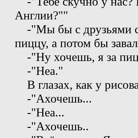
-"Тебе скучно у нас? Н
Англии?""
-"Мы бы с друзьями с
пиццу, а потом бы завaл
-"Ну хочешь, я за пиц
-"Неа."
В глазах, как у рисова
-"Ахочешь...
-"Неа...
-"Ахочешь..