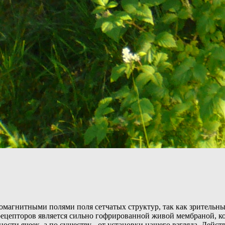
омагнитными полями поля сетчатых структур, так как зрительны
рецепторов является сильно гофрированной живой мембраной, кот
сти ячеек, а по существу - от установки нашего взгляда. Дейс