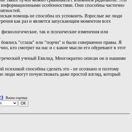
ми информационными особенностями. Они способны частично
иятностей.
нская помощь не способна их успокоить. Взрослые же люди
стрения как раз и является запускающим моментом всех
 физиологические, так и психические изменения или
.
боялись "сглаза" или "порчи" и были совершенно правы. Я
чно, кто смотрит на нас и с какие мысли его обуревают в этот
ь греческий ученый Евклид. Многократно описан он и нашими
й психикой способны сделать это - не осознано и поэтому
е люди могут почувствовать даже простой взгляд, который
*3
Ваша оценка: