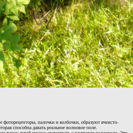
е фоторецепторы, палочки и колбочки, образуют ячеисто-
орая способна давать реальное волновое поле.
твие таких лучей можно сравнивать с влиянием радиоволн. Эти