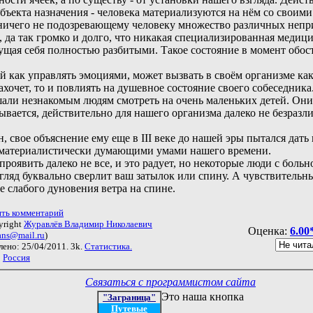
бъекта назначения - человека материализуются на нём со свои
ничего не подозревающему человеку множество различных непр
да так громко и долго, что никакая специализированная медици
ощущая себя полностью разбитыми. Такое состояние в момент обо
как управлять эмоциями, может вызвать в своём организме как
ахочет, то и повлиять на душевное состояние своего собеседника
ли незнакомым людям смотреть на очень маленьких детей. Они 
зывается, действительно для нашего организма далеко не безразли
 свое объяснение ему еще в III веке до нашей эры пытался дат
я материалистически думающими умами нашего времени.
явить далеко не все, и это радует, но некоторые люди с больно
ляд буквально сверлит ваш затылок или спину. А чувствительны
 слабого дуновения ветра на спине.
ить комментарий
yright
Журавлёв Владимир Николаевич
Оценка:
6.00
ans@mail.ru
)
ено: 25/04/2011. 3k.
Статистика.
:
Россия
Связаться с программистом сайта
Это наша кнопка
"Заграница"
Путевые