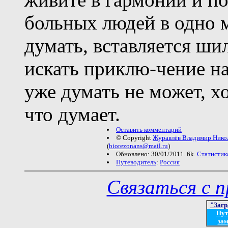
больных людей в одно 
думать, вставляется шил
искать приклю-чение на
уже думать не может, хо
что думает.
Оставить комментарий
© Copyright
Журавлёв Владимир Нико
(
biorezonans@mail.ru
)
Обновлено: 30/01/2011. 6k.
Статистик
Путеводитель
:
Россия
Связаться с 
"Загр
Пут
зам