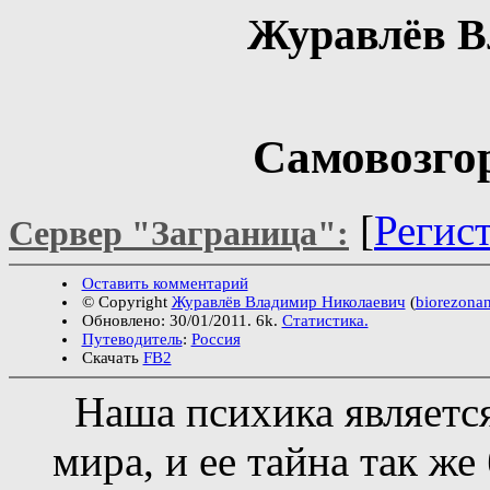
Журавлёв В
Самовозгор
[
Регис
Сервер "Заграница":
Оставить комментарий
© Copyright
Журавлёв Владимир Николаевич
(
biorezona
Обновлено: 30/01/2011. 6k.
Статистика.
Путеводитель
:
Россия
Скачать
FB2
Наша психика являетс
мира, и ее тайна так ж