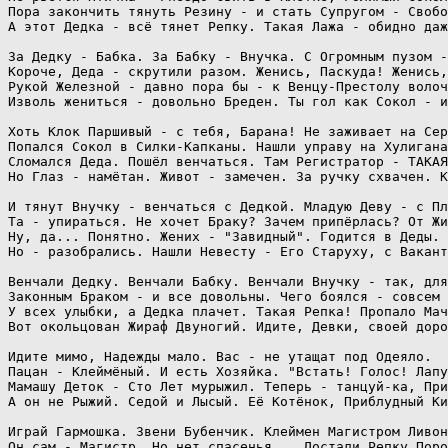
Пора закончить тянуть Резину - и стать Супругом - Свобо
А этот Дедка - всё тянет Репку. Такая Лажа - обидно даж
За Дедку - Бабка. За Бабку - Внучка. С Огромным пузом -
Короче, Деда - скрутили разом. Женись, Паскуда! Женись,
Рукой Железной - давно пора бы - к Венцу-Престолу волоч
Изволь жениться - довольно Бреден. Ты гол как Сокол - и
Хоть Клок Паршивый - с тебя, Барана! Не заживает на Сер
Попался Сокол в Силки-Капканы. Нашли управу на Хулигана
Сломался Деда. Пошёл венчаться. Там Регистратор - ТАКАЯ
Но Глаз - намётан. Живот - замечен. За ручку схвачен. К
И тянут Внучку - венчаться с Дедкой. Младую Деву - с Пл
Та - упираться. Не хочет Браку? Зачем припёрлась? От Жи
Ну, да... Понятно. Жених - "Завидный". Годится в Деды. 
Но - разобрались. Нашли Невесту - Его Старуху, с Вакант
Венчали Дедку. Венчали Бабку. Венчали Внучку - так, для
Законным Браком - и все довольны. Чего боялся - совсем 
У всех улыбки, а Дедка плачет. Такая Репка! Пропало Мач
Вот окольцован Жираф Двуногий. Идите, Девки, своей доро
Идите мимо, Надежды мало. Вас - не утащат под Одеяло.

Пацан - Клеймёный. И есть Хозяйка. "Встать! Голос! Лапу
Мамашу Деток - Сто Лет мурыжил. Теперь - танцуй-ка, При
А он не Рыжий. Седой и Лысый. Её Котёнок, Приблудный Ки
Играй Гармошка. Звени Бубенчик. Клеймен Магистром Ливон
Он сам - Магистр. Но нет спасенья... Достали Репку Поро