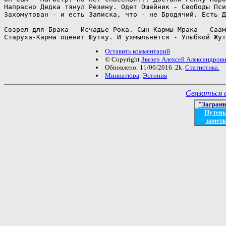
Напрасно Дедка тянул Резину. Одет Ошейник - Свободы Пси
Захомутован - и есть Записка, что - не Бродячий. Есть Д
Созрел для Брака - Исчадье Рока. Сын Кармы Мрака - Саам
Старуха-Карма оценит Шутку. И ухмыльнётся - Улыбкой Жут
Оставить комментарий
© Copyright
Звезер Алексей Александров
Обновлено: 11/06/2016. 2k.
Статистика.
Миниатюра
:
Эстония
Связаться 
"Загран
Путев
заметк