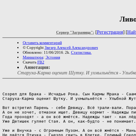
Ливо
[
Регистрация
] [
Най
Сервер "Заграница":
Оставить комментарий
© Copyright
Звезер Алексей Александрович
Обновлено: 11/06/2016. 2k.
Статистика.
Миниатюра
:
Эстония
Скачать
FB2
Аннотация:
Старуха-Карма оценит Шутку. И ухмыльнётся - Улыбк
Созрел для Брака - Исчадье Рока. Сын Кармы Мрака - Саам
Старуха-Карма оценит Шутку. И ухмыльнётся - Улыбкой Жут
Вот встретил Парень - себе Девицу. Всё трали-вали. Пора
А он не хочет, отмазки ищет. Девицу кормит - Надежды пи
Года проходят - а он всё жмётся. Надежды тают - как лёд
Уже Детишек гуляет Стая. А он, как-будто - не понимает.

Уже и Внучка - с Огромным Пузом. А он всё жмётся - Мань
Не рвётся Птичка - Гнездо свить в Клетке, Голимый Сокол