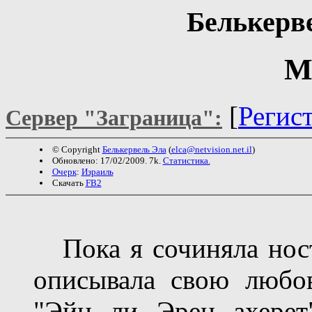
Белькерв
М
[
Регис
Сервер "Заграница":
© Copyright
Белькервель Эла
(
elca@netvision.net.il
)
Обновлено: 17/02/2009. 7k.
Статистика.
Очерк
:
Израиль
Скачать
FB2
Пока я сочиняла ност
описывала свою любо
"Эйн ли Эрец ахерет