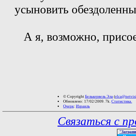
усыновить обездоленны
А я, возможно, присо
© Copyright
Белькервель Эла
(
elca@netvisi
Обновлено: 17/02/2009. 7k.
Статистика.
Очерк
:
Израиль
Связаться с п
"Загран