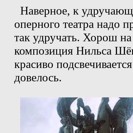
Наверное, к удручающе
оперного театра надо п
так удручать. Хорош на
композиция Нильса Шёгр
красиво подсвечивается
довелось.