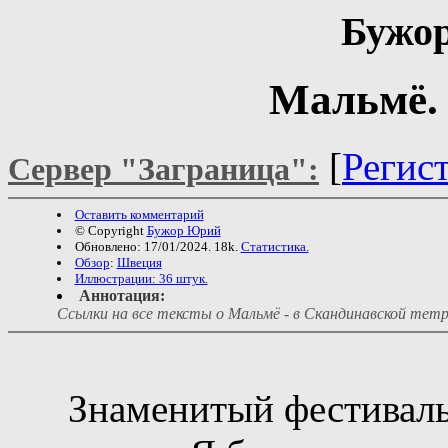
Бужо
Мальмё. 
[
Регис
Сервер "Заграница":
Оставить комментарий
© Copyright
Бужор Юрий
Обновлено: 17/01/2024. 18k.
Статистика.
Обзор
:
Швеция
Иллюстрации: 36 штук.
Аннотация:
Ссылки на все тексты о Мальмё - в Скандинавской тетради. 
Знаменитый фестиваль 