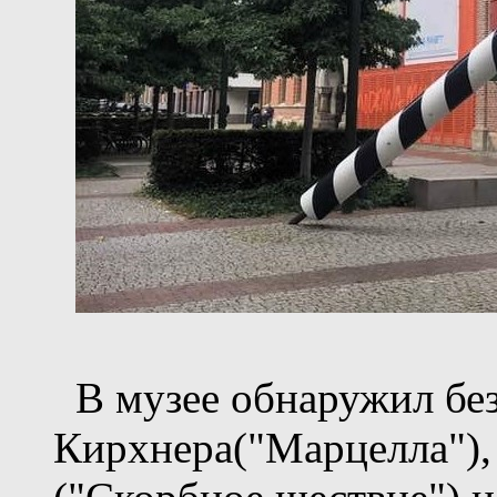
В музее обнаружил б
Кирхнера("Марцелла"),