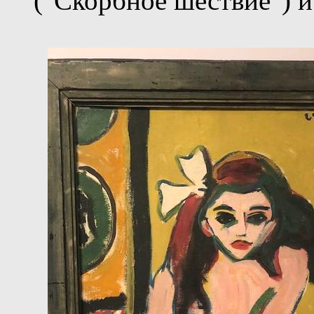
("Cкорбное шествие") и